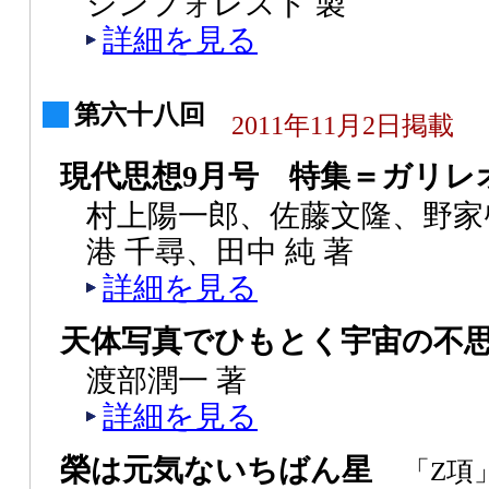
シンフォレスト 製
詳細を見る
第六十八回
2011年11月2日掲載
現代思想9月号 特集＝ガリレ
村上陽一郎、佐藤文隆、野家
港 千尋、田中 純 著
詳細を見る
天体写真でひもとく宇宙の不
渡部潤一 著
詳細を見る
榮は元気ないちばん星
「Z項