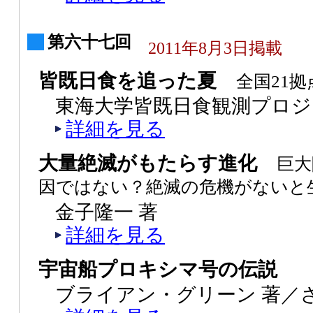
第六十七回
2011年8月3日掲載
皆既日食を追った夏
全国21
東海大学皆既日食観測プロジ
詳細を見る
大量絶滅がもたらす進化
巨大
因ではない？絶滅の危機がないと
金子隆一 著
詳細を見る
宇宙船プロキシマ号の伝説
ブライアン・グリーン 著／