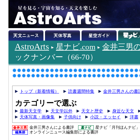
AstroArts
星ナビ.com
金井三男
ックナンバー（66-70）
トップ（新着情報）
読書週間特集
金井三男さんの書
カテゴリーで選ぶ
最新天文学
天文学以外
天文と歴史
身近な天文
天体写真・画像集
子供向け
小説・エッセイ
洋書
金井三男さんによる書評
星ナビ「月刊ほんナビ」
オンラインニュース編集部による書評