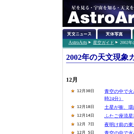
AstroArts
星空ガイド
200
2002年の天文現象
12月
12月30日
青空の中で火星
時24分）
12月18日
土星が衝、環
12月14日
ふたご座流星群
12月 7日
夜明け前の東
12月 5日
青空の中で水星