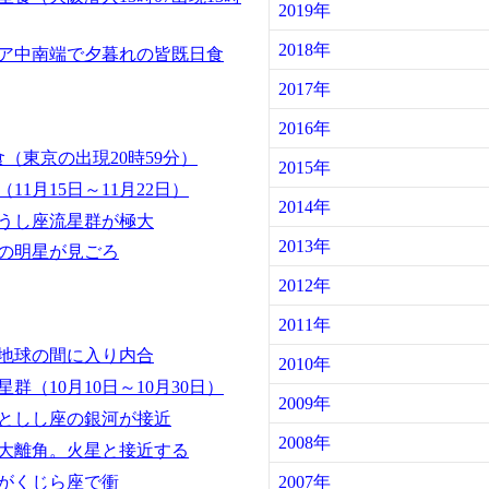
2019年
2018年
ア中南端で夕暮れの皆既日食
2017年
2016年
（東京の出現20時59分）
2015年
11月15日～11月22日）
2014年
うし座流星群が極大
2013年
けの明星が見ごろ
2012年
2011年
地球の間に入り内合
2010年
群（10月10日～10月30日）
2009年
としし座の銀河が接近
2008年
大離角。火星と接近する
がくじら座で衝
2007年