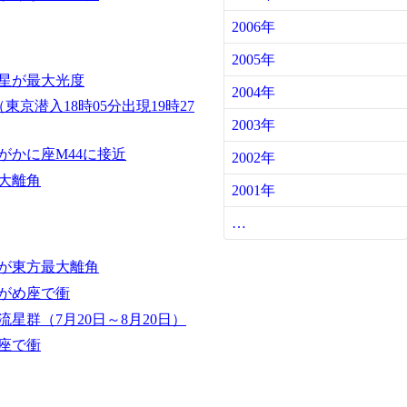
2006年
2005年
星が最大光度
2004年
東京潜入18時05分出現19時27
2003年
がかに座M44に接近
2002年
大離角
2001年
…
が東方最大離角
がめ座で衝
星群（7月20日～8月20日）
座で衝