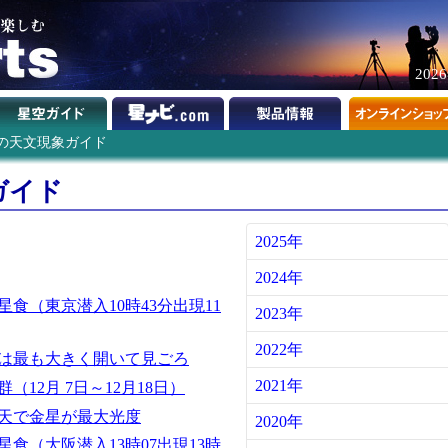
202
2年の天文現象ガイド
ガイド
2025年
2024年
食（東京潜入10時43分出現11
2023年
2022年
は最も大きく開いて見ごろ
2021年
（12月 7日～12月18日）
天で金星が最大光度
2020年
食（大阪潜入13時07出現13時