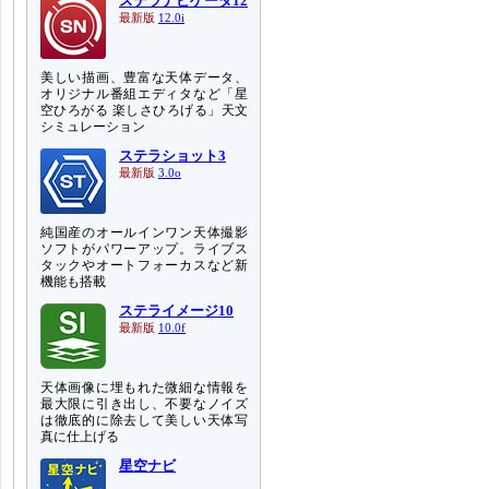
ステラナビゲータ12
最新版
12.0i
美しい描画、豊富な天体データ、
オリジナル番組エディタなど「星
空ひろがる 楽しさひろげる」天文
シミュレーション
ステラショット3
最新版
3.0o
純国産のオールインワン天体撮影
ソフトがパワーアップ。ライブス
タックやオートフォーカスなど新
機能も搭載
ステライメージ10
最新版
10.0f
天体画像に埋もれた微細な情報を
最大限に引き出し、不要なノイズ
は徹底的に除去して美しい天体写
真に仕上げる
星空ナビ