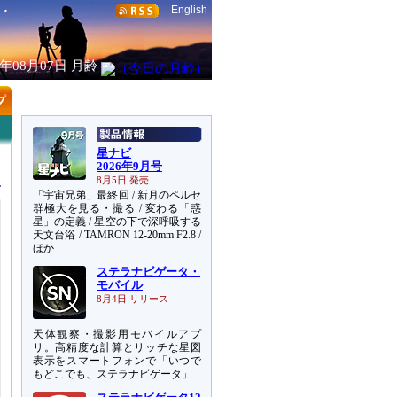
English
6年08月07日
月齢
星ナビ
2026年9月号
8月5日 発売
「宇宙兄弟」最終回 / 新月のペルセ
群極大を見る・撮る / 変わる「惑
星」の定義 / 星空の下で深呼吸する
天文台浴 / TAMRON 12-20mm F2.8 /
ほか
ステラナビゲータ・
モバイル
8月4日 リリース
天体観察・撮影用モバイルアプ
リ。高精度な計算とリッチな星図
表示をスマートフォンで「いつで
もどこでも、ステラナビゲータ」