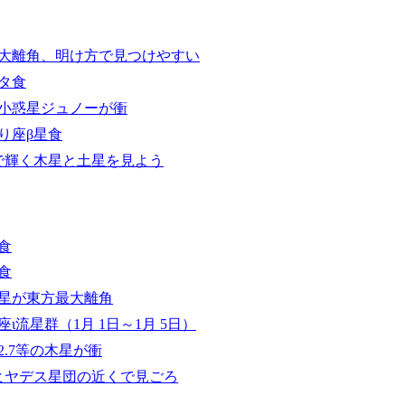
大離角、明け方で見つけやすい
タ食
小惑星ジュノーが衝
り座β星食
で輝く木星と土星を見よう
食
食
星が東方最大離角
ι流星群（1月 1日～1月 5日）
.7等の木星が衝
ヒヤデス星団の近くで見ごろ