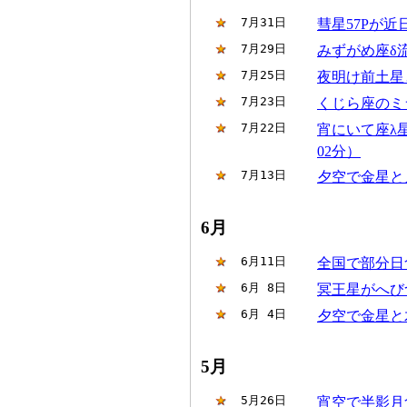
 7月31日
彗星57Pが近
 7月29日
みずがめ座δ流
 7月25日
夜明け前土星
 7月23日
くじら座のミ
 7月22日
宵にいて座λ星
02分）
 7月13日
夕空で金星と
6月
 6月11日
全国で部分日食
 6月 8日
冥王星がへび
 6月 4日
夕空で金星と
5月
 5月26日
宵空で半影月