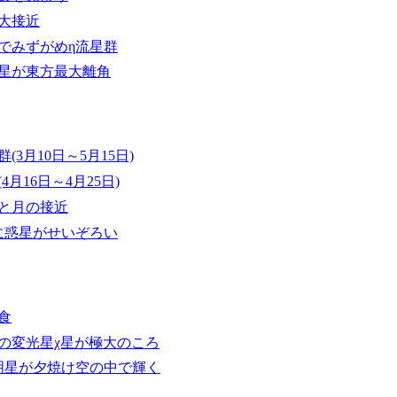
大接近
でみずがめη流星群
星が東方最大離角
(3月10日～5月15日)
月16日～4月25日)
と月の接近
に惑星がせいぞろい
食
の変光星χ星が極大のころ
明星が夕焼け空の中で輝く