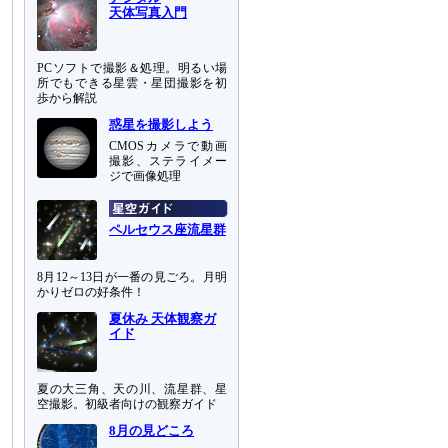
天体写真入門
PCソフトで撮影＆処理。明るい場
所でもできる星雲・星団撮影を初
歩から解説
惑星を撮影しよう
CMOSカメラで動画
撮影、ステライメー
ジで画像処理
ペルセウス座流星群
8月12～13日が一番の見ごろ。月明
かりゼロの好条件！
夏休み 天体観察ガ
イド
夏の大三角、天の川、流星群、星
空撮影。初級者向けの観察ガイド
8月の見どころ