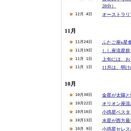
28分）
12月 4日
オーストラリ
11月
11月24日
ふたご座κ星食
11月19日
しし座流星群（
11月 1日
上旬には、お
11月 1日
11月は、明
10月
10月30日
金星が太陽と
10月22日
オリオン座流星
10月16日
小惑星ベスタ
10月13日
水星が西方最
10月 9日
小惑星セレス