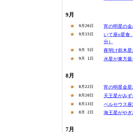
9月
 9月26日
宵の明星の金
 9月15日
いて座σ星食（
分）
 9月 5日
夜明け前木星
 9月 1日
水星が東方最
8月
 8月22日
宵の明星金星
 8月20日
天王星がみず
 8月13日
ペルセウス座流
 8月 2日
海王星がやぎ
7月