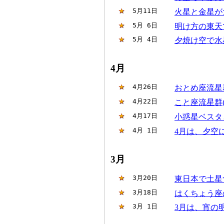
 5月11日
火星と金星が
 5月 6日
明け方の東天
 5月 4日
夕焼け空で水
4月
 4月26日
おとめ座流星群
 4月22日
こと座流星群(4
 4月17日
小惑星ベスタ
 4月 1日
4月は、夕空
3月
 3月20日
東日本で土星
 3月18日
はくちょう座
 3月 1日
3月は、宵の