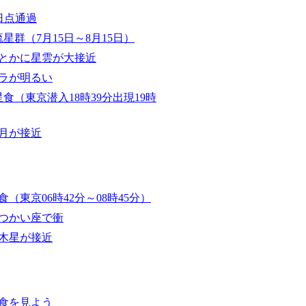
日点通過
星群（7月15日～8月15日）
とかに星雲が大接近
ラが明るい
食（東京潜入18時39分出現19時
月が接近
（東京06時42分～08時45分）
つかい座で衝
木星が接近
食を見よう