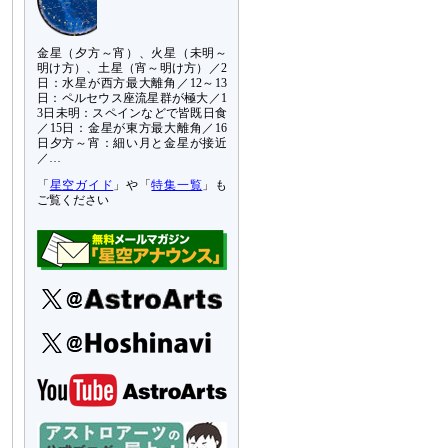
金星（夕方～宵）、火星（未明～
明け方）、土星（宵～明け方）／2
日：水星が西方最大離角／12～13
日：ペルセウス座流星群が極大／1
3日未明：スペインなどで皆既日食
／15日：金星が東方最大離角／16
日夕方～宵：細い月と金星が接近
／…
「
星空ガイド
」や「
特集一覧
」も
ご覧ください