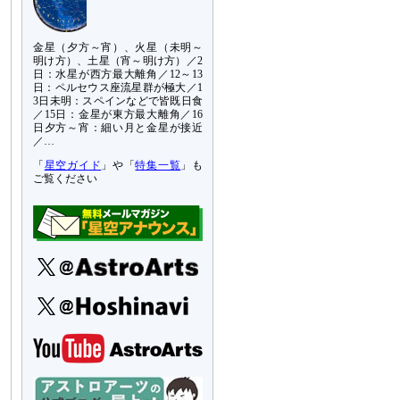
金星（夕方～宵）、火星（未明～
明け方）、土星（宵～明け方）／2
日：水星が西方最大離角／12～13
日：ペルセウス座流星群が極大／1
3日未明：スペインなどで皆既日食
／15日：金星が東方最大離角／16
日夕方～宵：細い月と金星が接近
／…
「
星空ガイド
」や「
特集一覧
」も
ご覧ください