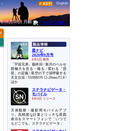
English
6年08月08日
月齢
星ナビ
2026年9月号
8月5日 発売
「宇宙兄弟」最終回 / 新月のペルセ
群極大を見る・撮る / 変わる「惑
星」の定義 / 星空の下で深呼吸する
天文台浴 / TAMRON 12-20mm F2.8 /
ほか
ステラナビゲータ・
ぎ
モバイル
8月4日 リリース
天体観察・撮影用モバイルアプ
リ。高精度な計算とリッチな星図
表示をスマートフォンで「いつで
もどこでも、ステラナビゲータ」