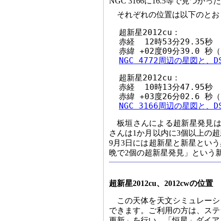
NGC 3166に16.5等で見つかっ
それぞれの位置は以下のとお
  超新星2012cu：

  赤経  12時53分29.35秒

  赤緯 +02度09分39.0 秒（
NGC 4772周辺の星図と、
  超新星2012cu：

  赤経  10時13分47.95秒

  赤緯 +03度26分02.6 秒（
NGC 3166周辺の星図と、
板垣さんによる超新星発見は
さんは1か月以内に3個以上の超
9月3日には超新星と新星とい
晩で2個の超新星発見」という
超新星2012cu、2012cwの位置
この天体を天文シミュレーシ
できます。ご利用の方は、ステ
更新」を行い、「恒星」ダイア