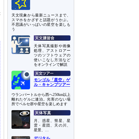
ン
が
天文現象から最新ニュースまで、
スマホをかざすと話題がうかぶ。
さ
不思議がいっぱいの星空を楽しも
う
天体写真撮影や画像
処理、アストロアー
ツのソフトウェアの
使いこなし方法など
をオンラインで解説
モンゴル「星空」ゲ
ル・キャンプツアー
ウランバートルから西へ250km以上
離れたゲルに連泊。光害のない場
所でペルセ群や星空を楽しめます
月、惑星、彗星、星
雲・星団、天の川、
星景、…
デジタル