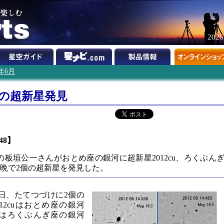
202
2年6月
の超新星発見
148】
の板垣公一さんがおとめ座の銀河に超新星2012cu、ろくぶん
、一晩で2個の超新星を発見した。
4日、たてつづけに2個の
12cuはおとめ座の銀河
12cwはろくぶんぎ座の銀河