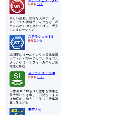
ステラナビゲータ12
最新版
12.0i
美しい描画、豊富な天体データ、
オリジナル番組エディタなど「星
空ひろがる 楽しさひろげる」天文
シミュレーション
ステラショット3
最新版
3.0o
純国産のオールインワン天体撮影
ソフトがパワーアップ。ライブス
タックやオートフォーカスなど新
垣
機能も搭載
年
ステライメージ10
一
最新版
10.0f
天体画像に埋もれた微細な情報を
最大限に引き出し、不要なノイズ
は徹底的に除去して美しい天体写
真に仕上げる
認
タ
星空ナビ