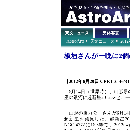
AstroArts
天文ニュース
201
板垣さんが一晩に2個
【2012年6月20日 CBET 3146/3
6月14日（世界時）、山形県
座の銀河に超新星2012cwと
山形の板垣公一さんが6月1
超新星を発見した。超新星20
NGC 4772に16.3等で、20