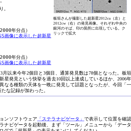
た。
り。
板垣さんが撮影した超新星2012cu（左）と
2012cw（右）の発見画像。それぞれ中央の
銀河のそば、印の箇所に出現している。ク
2000年分点）

リックで拡大
DSS画像に表示した超新星
2000年分点）

DSS画像に表示した超新星
3月以来今年2個目と3個目、通算発見数は78個となった。板
新星発見という快挙を過去10回以上達成しているほか、2006
う異なる種類の天体を一晩に発見して話題となったが、今回「
新たな記録が加わった。
ョンソフトウェア
「ステラナビゲータ」
で表示して位置を確
ラナビゲータを起動後、まず「ツール」メニューから「デー
ログで「超新星」の表示をオンにしてください。