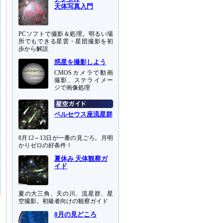
天体写真入門
PCソフトで撮影＆処理。明るい場
所でもできる星雲・星団撮影を初
歩から解説
惑星を撮影しよう
CMOSカメラで動画
撮影、ステライメー
ジで画像処理
ペルセウス座流星群
8月12～13日が一番の見ごろ。月明
かりゼロの好条件！
夏休み 天体観察ガ
イド
夏の大三角、天の川、流星群、星
空撮影。初級者向けの観察ガイド
8月の見どころ