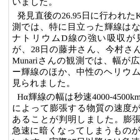
いました。
発見直後の26.95日に行われた
測では、特に目立った輝線は
ナトリウムD線の強い吸収が
が、28日の藤井さん、今村さん
Munariさんの観測では、幅
ー輝線のほか、中性のヘリウ
見られました。
Hα輝線の幅は秒速4000-450
によって膨張する物質の速度
あることが判明しました。膨
急速に暗くなってしまうもの