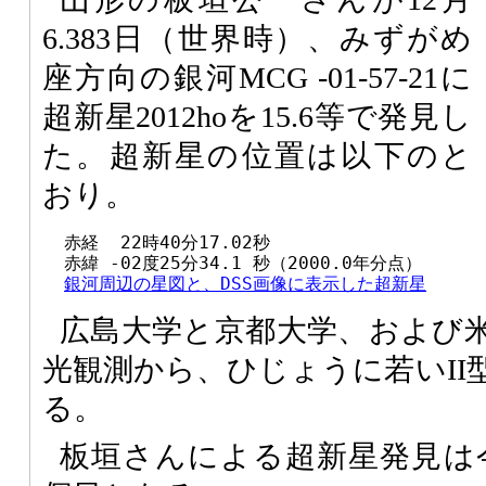
6.383日（世界時）、みずがめ
座方向の銀河MCG -01-57-21に
超新星2012hoを15.6等で発見し
た。超新星の位置は以下のと
おり。
  赤経  22時40分17.02秒

  赤緯 -02度25分34.1 秒（2000.0年分点）

銀河周辺の星図と、DSS画像に表示した超新星
広島大学と京都大学、および
光観測から、ひじょうに若いII
る。
板垣さんによる超新星発見は今