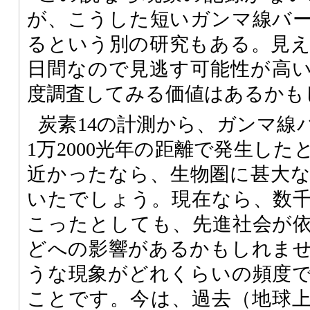
が、こうした短いガンマ線バ
るという別の研究もある。見
日間なので見逃す可能性が高
度調査してみる価値はあるかも
炭素14の計測から、ガンマ線バ
1万2000光年の距離で発生し
近かったなら、生物圏に甚大
いたでしょう。現在なら、数
こったとしても、先進社会が
どへの影響があるかもしれま
うな現象がどれくらいの頻度
ことです。今は、過去（地球