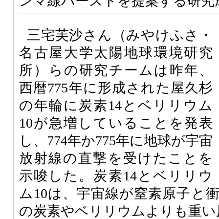
ンマ線バーストを提案する研究
三宅芙沙さん（みやけふさ・
名古屋大学太陽地球環境研究
所）らの研究チームは昨年、
西暦775年に形成された屋久杉
の年輪に炭素14とベリリウム
10が急増していることを発表
し、774年か775年に地球が宇宙
放射線の直撃を受けたことを
示唆した。炭素14とベリリウ
ム10は、宇宙線が窒素原子と
の炭素やベリリウムよりも重い