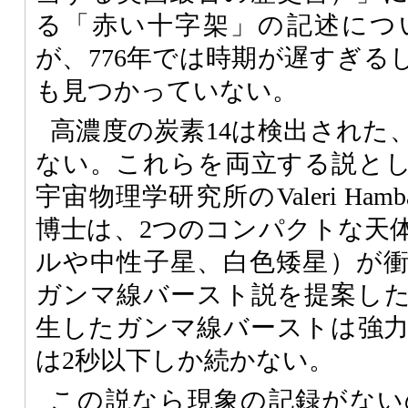
る「赤い十字架」の記述につ
が、776年では時期が遅すぎる
も見つかっていない。
高濃度の炭素14は検出された
ない。これらを両立する説と
宇宙物理学研究所のValeri Hambar
博士は、2つのコンパクトな天
ルや中性子星、白色矮星）が
ガンマ線バースト説を提案し
生したガンマ線バーストは強
は2秒以下しか続かない。
この説なら現象の記録がない