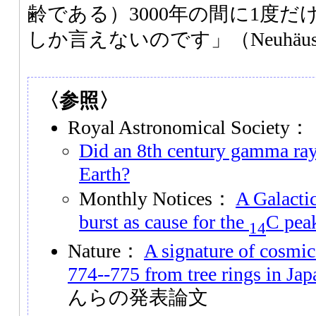
齢である）3000年の間に1度
しか言えないのです」（Neuhäu
〈参照〉
Royal Astronomical Society：
Did an 8th century gamma ray 
Earth?
Monthly Notices：
A Galacti
burst as cause for the
C pea
14
Nature：
A signature of cosmic
774--775 from tree rings in Jap
んらの発表論文