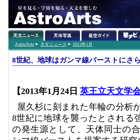
AstroArts
天文ニュース
2013年1月
8世紀、地球はガンマ線バーストにさ
【2013年1月24日
英王立天文学
屋久杉に刻まれた年輪の分析
8世紀に地球を襲ったとされる
の発生源として、天体同士の