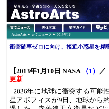
AstroArts
天文ニュース
2013年1月
衝突確率ゼロに向け、接近小惑星を精
【2013年1月10日 NASA
（1）
／
更新
2036年に地球に衝突する可
星アポフィスが9日、地球から約1
過した。赤外線天文衛星など