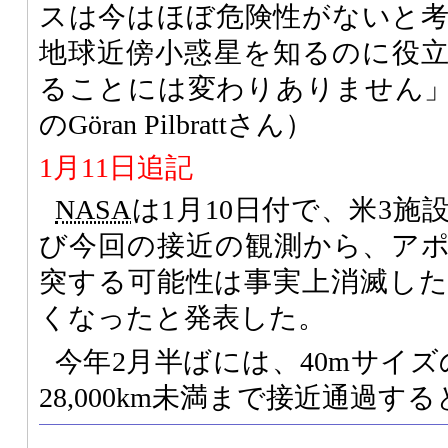
スは今はほぼ危険性がないと
地球近傍小惑星を知るのに役
ることには変わりありません
のGöran Pilbrattさん）
1月11日追記
NASA
は1月10日付で、米3
び今回の接近の観測から、アポフ
突する可能性は事実上消滅し
くなったと発表した。
今年2月半ばには、40mサイズの小
28,000km未満まで接近通過す