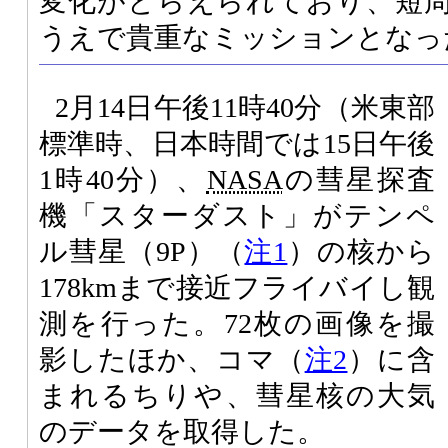
変化がとらえられており、短
うえで貴重なミッションとなっ
2月14日午後11時40分（米東部
標準時、日本時間では15日午後
1時40分）、
NASA
の彗星探査
機「スターダスト」がテンペ
ル彗星（9P）（
注1
）の核から
178kmまで接近フライバイし観
測を行った。72枚の画像を撮
影したほか、コマ（
注2
）に含
まれるちりや、彗星核の大気
のデータを取得した。