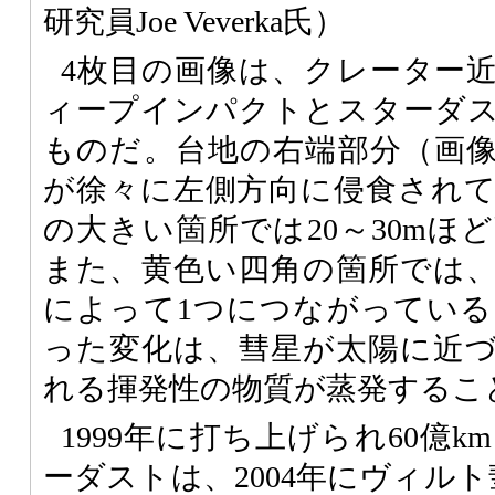
研究員Joe Veverka氏）
4枚目の画像は、クレーター
ィープインパクトとスターダ
ものだ。台地の右端部分（画
が徐々に左側方向に侵食され
の大きい箇所では20～30mほ
また、黄色い四角の箇所では
によって1つにつながってい
った変化は、彗星が太陽に近
れる揮発性の物質が蒸発するこ
1999年に打ち上げられ60億
ーダストは、2004年にヴィルト