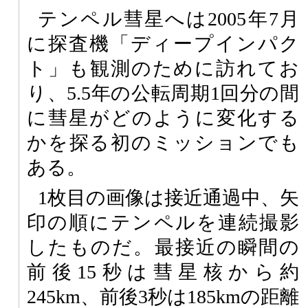
テンペル彗星へは2005年7月
に探査機「ディープインパク
ト」も観測のために訪れてお
り、5.5年の公転周期1回分の間
に彗星がどのように変化する
かを探る初のミッションでも
ある。
1枚目の画像は接近通過中、矢
印の順にテンペルを連続撮影
したものだ。最接近の瞬間の
前後15秒は彗星核から約
245km、前後3秒は185kmの距離