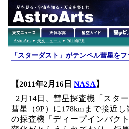
AstroArts
天文ニュース
2011年2月
「スターダスト」がテンペル彗星をフ
【2011年2月16日
NASA
】
2月14日、彗星探査機「スタ
彗星（9P）に178kmまで接近
の探査機「ディープインパク