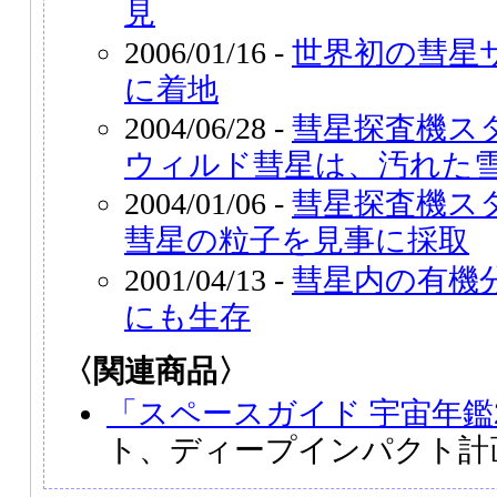
見
2006/01/16 -
世界初の彗星
に着地
2004/06/28 -
彗星探査機ス
ウィルド彗星は、汚れた
2004/01/06 -
彗星探査機ス
彗星の粒子を見事に採取
2001/04/13 -
彗星内の有機
にも生存
〈関連商品〉
「スペースガイド 宇宙年鑑2
ト、ディープインパクト計