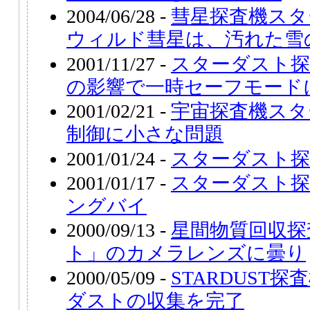
2004/06/28 -
彗星探査機スタ
ウィルド彗星は、汚れた雪
2001/11/27 -
スターダスト探
の影響で一時セーフモード
2001/02/21 -
宇宙探査機スタ
制御に小さな問題
2001/01/24 -
スターダスト探
2001/01/17 -
スターダスト探
ングバイ
2000/09/13 -
星間物質回収探
ト」のカメラレンズに曇り
2000/05/09 -
STARDUST
ダストの収集を完了