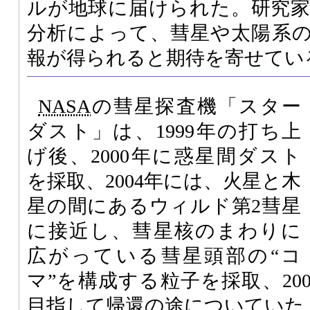
ルが地球に届けられた。研究
分析によって、彗星や太陽系
報が得られると期待を寄せてい
NASA
の彗星探査機「スター
ダスト」は、1999年の打ち上
げ後、2000年に惑星間ダスト
を採取、2004年には、火星と木
星の間にあるウィルド第2彗星
に接近し、彗星核のまわりに
広がっている彗星頭部の“コ
マ”を構成する粒子を採取、20
目指して帰還の途についていた