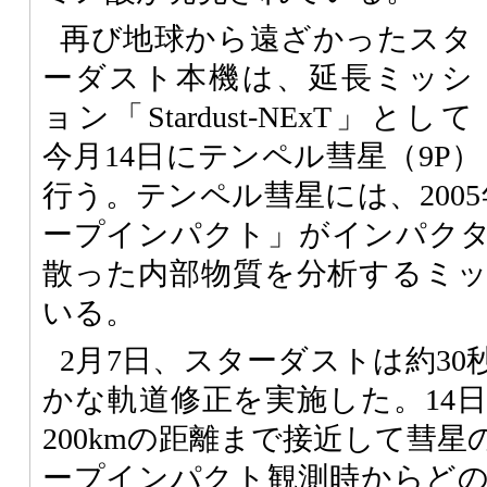
再び地球から遠ざかったスタ
ーダスト本機は、延長ミッシ
ョン「Stardust-NExT」として
今月14日にテンペル彗星（9P）
行う。テンペル彗星には、200
ープインパクト」がインパク
散った内部物質を分析するミ
いる。
2月7日、スターダストは約3
かな軌道修正を実施した。14
200kmの距離まで接近して彗
ープインパクト観測時からど