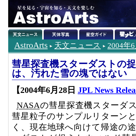
AstroArts
天文ニュース
2004年
彗星探査機スターダストの
は、汚れた雪の塊ではない
【2004年6月28日
JPL News Relea
NASA
の彗星探査機スターダ
彗星粒子のサンプルリターン
く、現在地球へ向けて帰途の