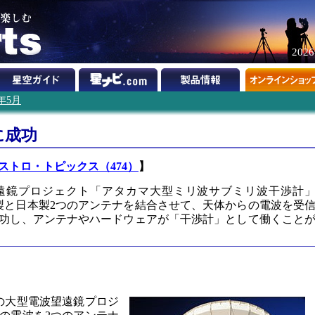
202
9年5月
に成功
ストロ・トピックス（474）
】
遠鏡プロジェクト「アタカマ大型ミリ波サブミリ波干渉計
米製と日本製2つのアンテナを結合させて、天体からの電波を受
功し、アンテナやハードウェアが「干渉計」として働くこと
中の大型電波望遠鏡プロジ