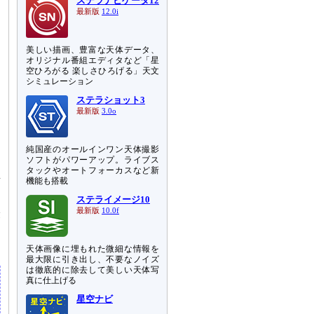
ステラナビゲータ12
最新版
12.0i
美しい描画、豊富な天体データ、
オリジナル番組エディタなど「星
空ひろがる 楽しさひろげる」天文
シミュレーション
ステラショット3
最新版
3.0o
純国産のオールインワン天体撮影
ソフトがパワーアップ。ライブス
き
タックやオートフォーカスなど新
所
機能も搭載
ステライメージ10
最新版
10.0f
最
し
天体画像に埋もれた微細な情報を
最大限に引き出し、不要なノイズ
は徹底的に除去して美しい天体写
真に仕上げる
星空ナビ