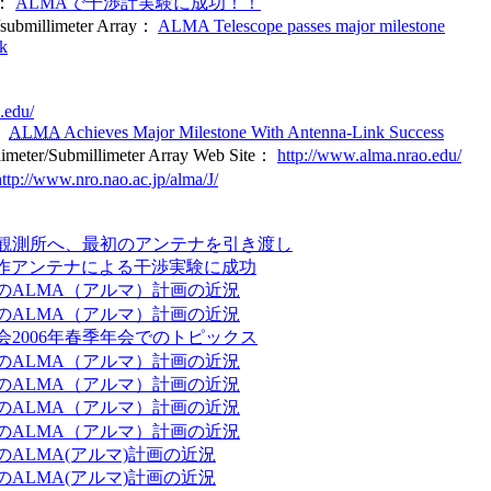
：
ALMAで干渉計実験に成功！！
/submillimeter Array：
ALMA Telescope passes major milestone
nk
.edu/
：
ALMA
Achieves Major Milestone With Antenna-Link Success
limeter/Submillimeter Array Web Site：
http://www.alma.nrao.edu/
http://www.nro.nao.ac.jp/alma/J/
A観測所へ、最初のアンテナを引き渡し
試作アンテナによる干渉実験に成功
のALMA（アルマ）計画の近況
のALMA（アルマ）計画の近況
会2006年春季年会でのトピックス
のALMA（アルマ）計画の近況
のALMA（アルマ）計画の近況
のALMA（アルマ）計画の近況
のALMA（アルマ）計画の近況
ALMA(アルマ)計画の近況
ALMA(アルマ)計画の近況