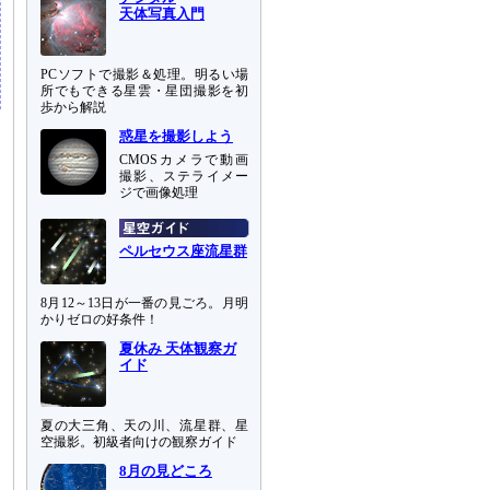
天体写真入門
PCソフトで撮影＆処理。明るい場
所でもできる星雲・星団撮影を初
歩から解説
惑星を撮影しよう
CMOSカメラで動画
撮影、ステライメー
ジで画像処理
ペルセウス座流星群
8月12～13日が一番の見ごろ。月明
かりゼロの好条件！
夏休み 天体観察ガ
イド
夏の大三角、天の川、流星群、星
空撮影。初級者向けの観察ガイド
8月の見どころ