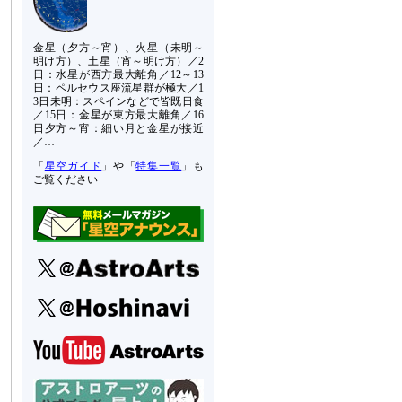
金星（夕方～宵）、火星（未明～
明け方）、土星（宵～明け方）／2
日：水星が西方最大離角／12～13
日：ペルセウス座流星群が極大／1
3日未明：スペインなどで皆既日食
／15日：金星が東方最大離角／16
日夕方～宵：細い月と金星が接近
／…
「
星空ガイド
」や「
特集一覧
」も
ご覧ください