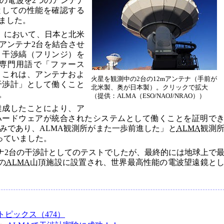
の電波を2つのアンテナ
としての性能を確認する
ました。
SF）において、日本と北米
のアンテナ2台を結合させ
、干渉縞（フリンジ）を
専門用語で「ファース
。これは、アンテナおよ
火星を観測中の2台の12mアンテナ（手前が
干渉計」として働くこと
北米製、奥が日本製）。クリックで拡大
。
（提供：ALMA（ESO/NAOJ/NRAO））
達成したことにより、ア
ハードウェアが統合されたシステムとして働くことを証明で
みであり、ALMA観測所がまた一歩前進した」と
ALMA
観測
氏は語っていました。
テナ2台の干渉計としてのテストでしたが、最終的には地球上で
の
ALMA
山頂施設に設置され、世界最高性能の電波望遠鏡と
トピックス（474）