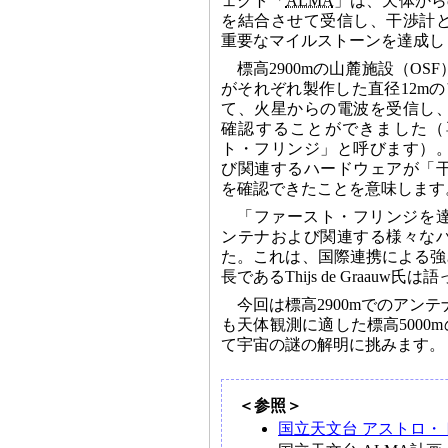
ェクト「
ALMA
」は、天体から
を結合させて受信し、干渉計
重要なマイルストーンを達成し
標高2900mの山麓施設（O
がそれぞれ製作した直径12m
て、火星からの電波を受信し
確認することができました（
ト・フリンジ」と呼びます）
び関連するハードウェアが「
を確認できたことを意味します
「ファースト・フリンジを
ンテナおよび関連する様々な
た。これは、国際連携による強
長であるThijs de Graauw
今回は標高2900mでのアン
も天体観測に適した標高5000m
て宇宙の謎の解明に挑みます。
＜参照＞
国立天文台 アストロ・