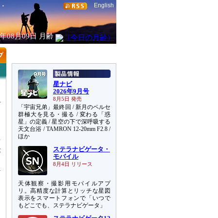
English
6年08月09日
月齢
星ナビ
2026年9月号
8月5日 発売
「宇宙兄弟」最終回 / 新月のペルセ
群極大を見る・撮る / 変わる「惑
星」の定義 / 星空の下で深呼吸する
天文台浴 / TAMRON 12-20mm F2.8 /
」
ほか
信
ステラナビゲータ・
が
モバイル
8月4日 リリース
天体観察・撮影用モバイルアプ
リ。高精度な計算とリッチな星図
表示をスマートフォンで「いつで
もどこでも、ステラナビゲータ」