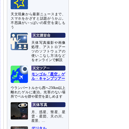
天文現象から最新ニュースまで、
スマホをかざすと話題がうかぶ。
不思議がいっぱいの星空を楽しも
う
天体写真撮影や画像
処理、アストロアー
ツのソフトウェアの
使いこなし方法など
をオンラインで解説
モンゴル「星空」ゲ
ル・キャンプツアー
ウランバートルから西へ250km以上
離れたゲルに連泊。光害のない場
所でペルセ群や星空を楽しめます
月、惑星、彗星、星
雲・星団、天の川、
星景、…
デジタル