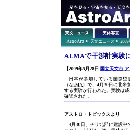
AstroArts
天文ニュース
200
ALMAで干渉計実験
【2009年5月28日
国立天文台 ア
日本が参加している国際望
（
ALMA
）で、4月30日に北
する実験が行われた。実験は成
確認された。
アストロ・トピックスより
4月30日、チリ北部に建設