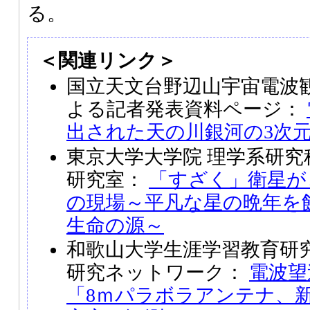
る。
＜関連リンク＞
国立天文台野辺山宇宙電波
よる記者発表資料ページ：
出された天の川銀河の3次
東京大学大学院 理学系研究
研究室：
「すざく」衛星が
の現場～平凡な星の晩年を
生命の源～
和歌山大学生涯学習教育研
研究ネットワーク：
電波望
「8ｍパラボラアンテナ、