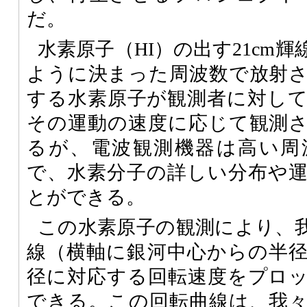
だ。
水素原子（HI）の出す21cm
ように決まった周波数で放射
する水素原子が観測者に対し
その運動の速度に応じて観測
るが、電波観測機器は高い周
で、水素分子の詳しい分布や
とができる。
この水素原子の観測により、
線（横軸に銀河中心からの半
径に対応する回転速度をプロ
できる。この回転曲線は、我