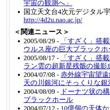
宇宙の観測へ」
国立天文台4次元デジタル
http://4d2u.nao.ac.jp/
＜関連ニュース＞
2005/08/29 -
「すざく」搭載
ウルス座の巨大ブラックホ
2005/08/17 -
「すざく」搭載
ラン雲の超新星残骸の撮影
2004/07/08 -
赤外線宇宙望遠
天の川銀河にそっくりな銀
2004/08/09 -
ドーナツ状の構
ブラックホール
2004/07/12 -
10億個の天体