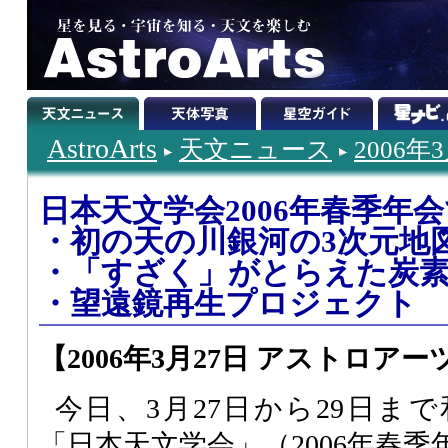
AstroArts
天文ニュース
2006年
日本天文学会2006年春季年
・初の天の川銀河の3次元地
・「すざく」がとらえた炭
・望遠鏡再生プロジェクト
【2006年3月27日 アストロアー
今日、3月27日から29日ま
「日本天文学会」（2006年春