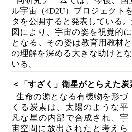
同研究チームでは、今後、国
ル宇宙（4D2U）プロジェクト
タを公開すると発表している。
図により、宇宙の姿を視覚的
となる。その姿は教育用教材
の理解を深める大きな助けと
いる。
＜「すざく」衛星がとらえた炭
生命の源となる有機物を形づ
くる炭素は、太陽のような平
凡な星の内部で合成され、宇
宙空間に放出されたと考えら