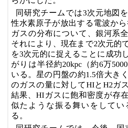
らかにした。
同研究チームでは3次元地図
性水素原子が放出する電波から得
ガスの分布について、銀河系
それにより、現在まで2次元的
を3次元的に捉えることに成功し
がりは半径約20kpc（約6万5
いる。星の円盤の約1.5倍大き
のガスの量に対してHIとH2ガ
結果、HIガスに飽和密度が存
似たような振る舞いをしてい
る。