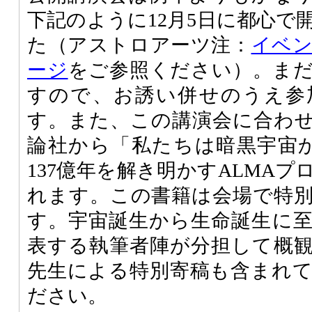
下記のように12月5日に都心で
た（アストロアーツ注：
イベ
ージ
をご参照ください）。ま
すので、お誘い併せのうえ参
す。また、この講演会に合わせ
論社から「私たちは暗黒宇宙か
137億年を解き明かすALMA
れます。この書籍は会場で特
す。宇宙誕生から生命誕生に
表する執筆者陣が分担して概
先生による特別寄稿も含まれ
ださい。