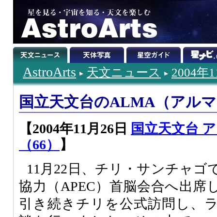
AstroArts
天文ニュース
2004年
国立天文台のALMA（アル
【2004年11月26日
国立天文台 
（66）
】
11月22日、チリ・サンチャ
協力（APEC）首脳会合へ出席
引き続きチリを公式訪問し、