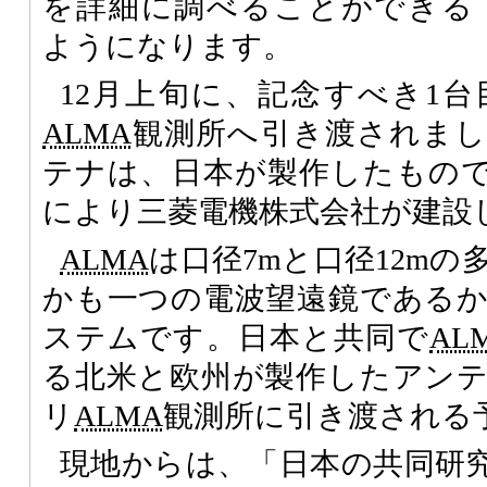
を詳細に調べることができる
ようになります。
12月上旬に、記念すべき1
ALMA
観測所へ引き渡されまし
テナは、日本が製作したもの
により三菱電機株式会社が建設
ALMA
は口径7mと口径12m
かも一つの電波望遠鏡である
ステムです。日本と共同で
AL
る北米と欧州が製作したアン
リ
ALMA
観測所に引き渡される
現地からは、「日本の共同研