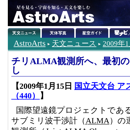
AstroArts
天文ニュース
2009年
チリALMA観測所へ、最初
し
【2009年1月15日
国立天文台 ア
（440）
】
国際望遠鏡プロジェクトであ
サブミリ波干渉計（
ALMA
）の