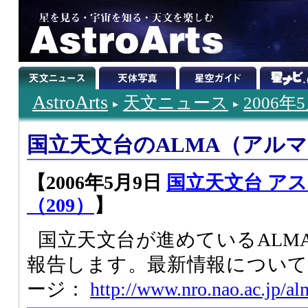
AstroArts
天文ニュース
2006年
国立天文台のALMA（アル
【2006年5月9日
国立天文台 ア
（209）
】
国立天文台が進めているALM
報告します。最新情報については
ージ：
http://www.nro.nao.ac.jp/al