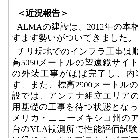
＜近況報告＞
ALMAの建設は、2012年の
すます勢いがついてきました。
チリ現地でのインフラ工事は
高5050メートルの望遠鏡サイ
の外装工事がほぼ完了し、内
す。また、標高2900メートル
設では、アンテナ組立エリア
用基礎の工事を待つ状態とな
メリカ・ニューメキシコ州の
台のVLA観測所で性能評価試