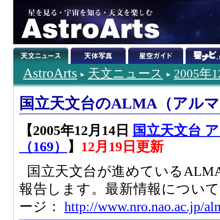
AstroArts
天文ニュース
2005年
国立天文台のALMA（アル
【2005年12月14日
国立天文台 
（169）
】
12月19日更新
国立天文台が進めているALM
報告します。最新情報については
ージ：
http://www.nro.nao.ac.jp/al