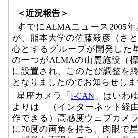
＜近況報告＞
すでにALMAニュース200
が、熊本大学の佐藤毅彦（さ
心とするグループが開発した星座
の一つがALMAの山麓施設（標
に設置され、このたび調整を
となりましたのでお知らせしま
星座カメラ「
i-CAN
」はいわ
よりは「（インターネット経
作できる）高感度ウェブカメ
に70度の画角を持ち、肉眼で