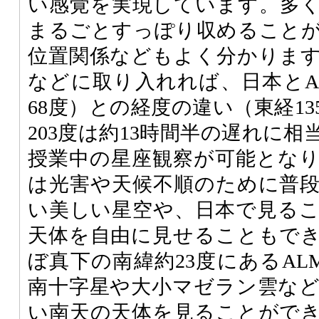
い感覚を実現しています。多
まるごとすっぽり収めること
位置関係などもよく分かりま
などに取り入れれば、日本とA
68度）との経度の違い（東経1
203度は約13時間半の遅れに
授業中の星座観察が可能とな
は光害や天候不順のために普
い美しい星空や、日本で見る
天体を自由に見せることもで
ぼ真下の南緯約23度にあるAL
南十字星や大小マゼラン雲な
い南天の天体を見ることがで