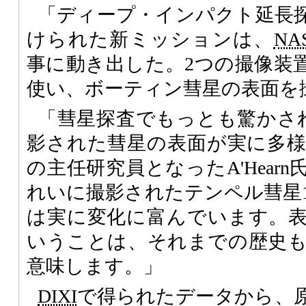
「ディープ・インパクト延長
けられた新ミッションは、
NA
事に動き出した。2つの撮像装
使い、ボーティン彗星の表面を
「彗星探査でもっとも驚かさ
影された彗星の表面が実に多
の主任研究員となったA'Hear
れいに撮影されたテンペル彗星
は実に変化に富んでいます。
いうことは、それまでの歴史
意味します。」
DIXI
で得られたデータから、