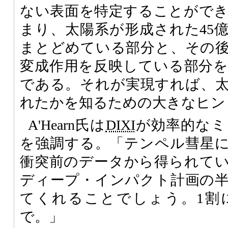
ない表面を特定することがで
まり、太陽系が形成された45
まとどめている部分と、その
変成作用を反映している部分
である。それが実現すれば、
れたかを知るための大きなヒン
A'Hearn氏は
DIXI
が効率的なミ
を強調する。「テンペル彗星
衝突前のデータから得られて
ディープ・インパクト計画の
てくれることでしょう。1割
で。」