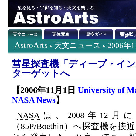
AstroArts
天文ニュース
2006年
彗星探査機「ディープ・イン
ターゲットへ
【2006年11月1日
University of 
NASA News
】
NASA
は、2008年12
（85P/Boethin）へ探査機