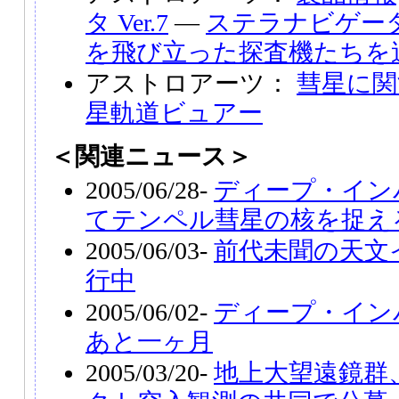
タ Ver.7
―
ステラナビゲータ 
を飛び立った探査機たちを
アストロアーツ：
彗星に関
星軌道ビュアー
＜関連ニュース＞
2005/06/28-
ディープ・イン
てテンペル彗星の核を捉え
2005/06/03-
前代未聞の天文
行中
2005/06/02-
ディープ・イン
あと一ヶ月
2005/03/20-
地上大望遠鏡群