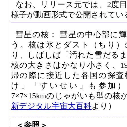
なお、リリース元では、2度
様子が動画形式で公開されてい
彗星の核： 彗星の中心部に
う。核は氷とダスト（ちり）
り、しばしば「汚れた雪だる
核の大きさはかなり小さく、19
帰の際に接近した各国の探査
け」「すいせい」も参加）
7×7×15kmのじゃがいも型の
新デジタル宇宙大百科
より）
＜参照＞