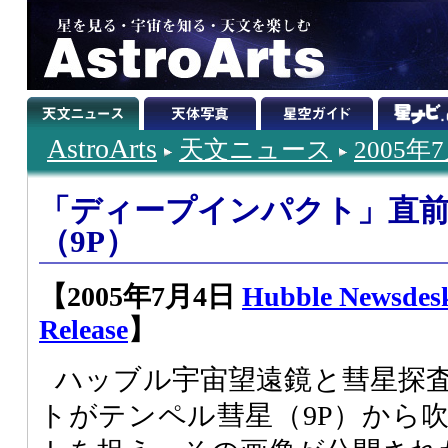
AstroArts
天文ニュース
2005年
「ディープインパクト」直
（9P）
【2005年7月4日
Hubble Newsdes
Release
】
ハッブル宇宙望遠鏡と彗星探
トがテンペル彗星（9P）から