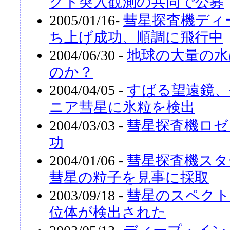
クト突入観測の共同で公募
2005/01/16-
彗星探査機ディ
ち上げ成功、順調に飛行中
2004/06/30 -
地球の大量の水
のか？
2004/04/05 -
すばる望遠鏡、
ニア彗星に氷粒を検出
2004/03/03 -
彗星探査機ロゼ
功
2004/01/06 -
彗星探査機スタ
彗星の粒子を見事に採取
2003/09/18 -
彗星のスペクト
位体が検出された