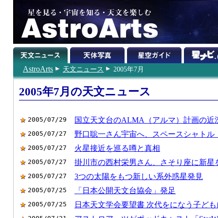
AstroArts
天文ニュース
2005年7月
2005年7月の天文ニュース
2005/07/29
国立天文台のALMA（アルマ）計画の近
2005/07/27
野口聡一さん宇宙へ、スペースシャトル
2005/07/27
火星接近を巡る噂と真相
2005/07/27
掛川市の西村栄男さん、さそり座に新星
2005/07/27
3つの太陽をもつ新しい系外惑星発見
2005/07/25
「日本公開天文台協会」発足
2005/07/25
日本天文学会要望書 次代をになう子ど