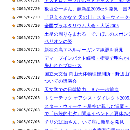
2005/07/21
アストロアーツがポッドキャスト「StarWatch
2005/07/20
板垣公一さん、超新星2005czを発見 
2005/07/20
「見えるかな？ 天の川」スターウィー
2005/07/20
全国プラネタリウム大会・大阪2005
土星の周りをまわる「でこぼこのスポン
2005/07/19
ペリオンの姿
2005/07/15
新種の高エネルギーガンマ線源を発見
ディープインパクト続報・衝突で明らか
2005/07/13
失われたプロセス
国立天文台 岡山天体物理観測所・野辺
2005/07/13
ついての講演会
2005/07/11
天文学での日韓協力、また一歩前進
2005/07/08
トミーテック オアシス・ダイレクト200
スター・ウィーク ～星空に親しむ週間～
2005/07/08
で「伝統的七夕」関連イベント／夏休み
2005/07/06
チリのLillerさん、いて座に新星を発見