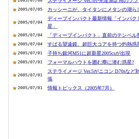
2005/07/06
ステライメージ Ver.5が光度測定用の
2005/07/05
カッシーニが、タイタンにメタンの湖ら
ディープインパクト最新情報「インパク
2005/07/04
星」
2005/07/04
「ディープインパクト」直前のテンペル彗
2005/07/04
すばる望遠鏡、超巨大コアを持つ灼熱惑
2005/07/01
子持ち銀河M51に超新星2005csが出現
2005/07/01
フォーマルハウトを囲む塵に潜む惑星?
ステライメージ Ver.5がニコン D70s
2005/07/01
張
2005/07/01
情報トピックス（2005年7月）