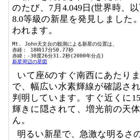
のたび、7月4.049日(世界時
8.0等級の新星を発見しました
われます。
Mt. John天文台の観測による新星の位置は、

赤経： 18時17分50.77秒

新星周辺の星図
いて座δのすぐ南西にあたります。
で、幅広い水素輝線が確認さ
判明しています。すぐ近くに1
輝きに隠されて、増光前の天
ん。
明るい新星で、急激な明るさ