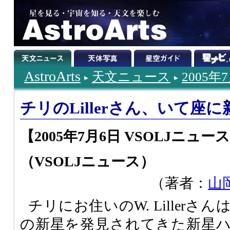
AstroArts
天文ニュース
2005年
チリのLillerさん、いて座
【2005年7月6日 VSOLJニュー
（VSOLJニュース）
（著者：
山
チリにお住いのW. Liller
の新星を発見されてきた新星