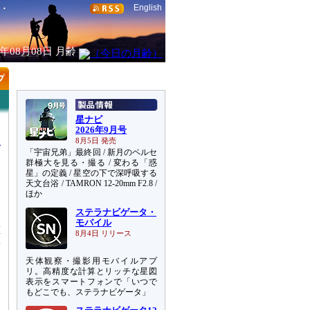
English
6年08月08日
月齢
星ナビ
2026年9月号
8月5日 発売
「宇宙兄弟」最終回 / 新月のペルセ
群極大を見る・撮る / 変わる「惑
星」の定義 / 星空の下で深呼吸する
天文台浴 / TAMRON 12-20mm F2.8 /
測
ほか
ク
ステラナビゲータ・
を
モバイル
誰
8月4日 リリース
愕
天体観察・撮影用モバイルアプ
リ。高精度な計算とリッチな星図
表示をスマートフォンで「いつで
もどこでも、ステラナビゲータ」