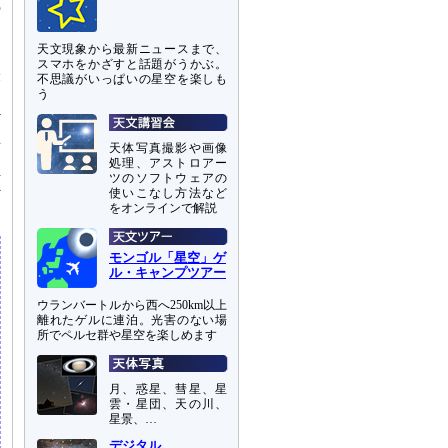
の
そ
天文現象から最新ニュースまで、
スマホをかざすと話題がうかぶ。
米
不思議がいっぱいの星空を楽しも
う
画
天体写真撮影や画像
処理、アストロアー
恒
ツのソフトウェアの
外
使いこなし方法など
をオンラインで解説
モンゴル「星空」ゲ
ル・キャンプツアー
ウランバートルから西へ250km以上
離れたゲルに連泊。光害のない場
所でペルセ群や星空を楽しめます
月、惑星、彗星、星
雲・星団、天の川、
星景、…
デジタル