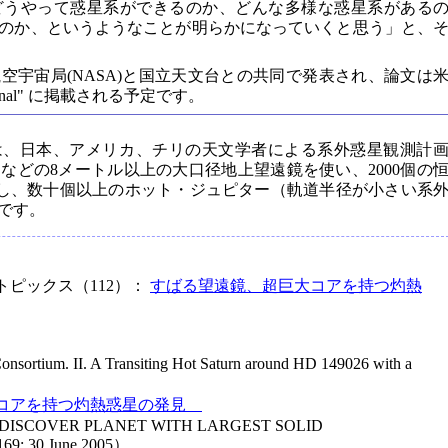
どうやって惑星系ができるのか、どんな多様な惑星系がある
のか、というようなことが明らかになっていくと思う」と、
空宇宙局(NASA)と国立天文台との共同で発表され、論文は
Journal" に掲載される予定です。
は、日本、アメリカ、チリの天文学者による系外惑星観測計
などの8メートル以上の大口径地上望遠鏡を使い、2000個の
）を観測し、数十個以上のホット・ジュピター（軌道半径が小さい系
です。
トピックス（112）：
すばる望遠鏡、超巨大コアを持つ灼熱
Consortium. II. A Transiting Hot Saturn around HD 149026 with a
コアを持つ灼熱惑星の発見
DISCOVER PLANET WITH LARGEST SOLID
9; 30 June 2005）