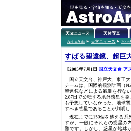
AstroArts
天文ニュース
200
すばる望遠鏡、超巨
【2005年7月1日
国立天文台 ア
国立天文台、神戸大、東工大
チームは、国際的観測計画（N
望遠鏡などによる観測を行ない、
2.87日で公転する系外惑星
も予想していなかった、地球質
すべき惑星であることが判明し
現在までに150個を越える
すが、一般にそれらの惑星の
難です。しかし、惑星が地球