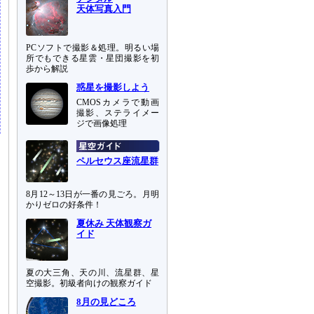
天体写真入門
PCソフトで撮影＆処理。明るい場
所でもできる星雲・星団撮影を初
歩から解説
惑星を撮影しよう
CMOSカメラで動画
撮影、ステライメー
ジで画像処理
ペルセウス座流星群
8月12～13日が一番の見ごろ。月明
かりゼロの好条件！
夏休み 天体観察ガ
イド
夏の大三角、天の川、流星群、星
空撮影。初級者向けの観察ガイド
8月の見どころ