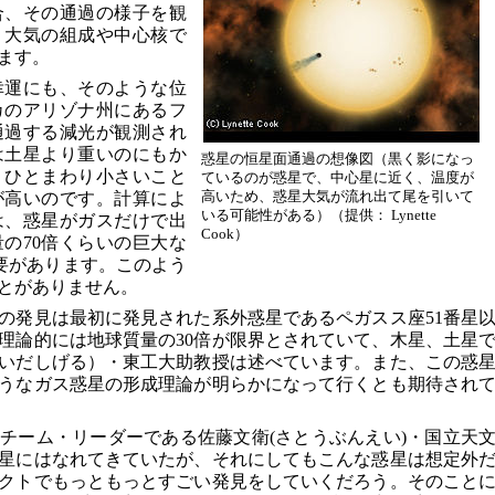
合、その通過の様子を観
、大気の組成や中心核で
ます。
幸運にも、そのような位
カのアリゾナ州にあるフ
通過する減光が観測され
は土星より重いのにもか
惑星の恒星面通過の想像図（黒く影になっ
りひとまわり小さいこと
ているのが惑星で、中心星に近く、温度が
高いため、惑星大気が流れ出て尾を引いて
が高いのです。計算によ
いる可能性がある）（提供： Lynette
は、惑星がガスだけで出
Cook）
の70倍くらいの巨大な
必要があります。このよう
とがありません。
の発見は最初に発見された系外惑星であるペガスス座51番星
理論的には地球質量の30倍が限界とされていて、木星、土星
いだしげる）・東工大助教授は述べています。また、この惑
うなガス惑星の形成理論が明らかになって行くとも期待され
チーム・リーダーである佐藤文衛(さとうぶんえい)・国立天
星にはなれてきていたが、それにしてもこんな惑星は想定外
ェクトでもっともっとすごい発見をしていくだろう。そのこと