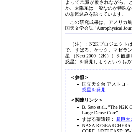
よって常識が覆されながら、
か、太陽系は一般なのか特殊な
の意気込みを語っています。
この研究成果は、アメリカ航
国天文学会誌 "Astrophysical 
（注）：N2Kプロジェクト
で、すばる、ケック、マゼラン
星 （Next 2000（2K）
惑星）を発見しようというもの
＜参照＞
国立天文台 アストロ・
惑星を発見
＜関連リンク＞
B. Sato et al., "The N2K 
Large Dense Core"
すばる望遠鏡：
超巨大
NASA RESEARCHERS 
CORE（(RELEASE: 05-16