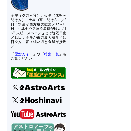
金星（夕方～宵）、火星（未明～
明け方）、土星（宵～明け方）／2
日：水星が西方最大離角／12～13
日：ペルセウス座流星群が極大／1
3日未明：スペインなどで皆既日食
／15日：金星が東方最大離角／16
日夕方～宵：細い月と金星が接近
／…
「
星空ガイド
」や「
特集一覧
」も
ご覧ください