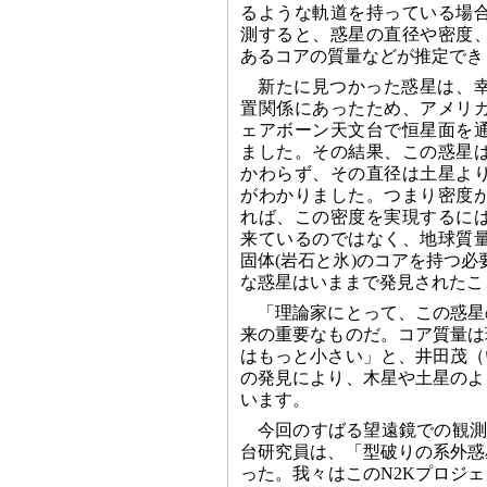
るような軌道を持っている場
測すると、惑星の直径や密度
あるコアの質量などが推定でき
新たに見つかった惑星は、
置関係にあったため、アメリ
ェアボーン天文台で恒星面を
ました。その結果、この惑星
かわらず、その直径は土星よ
がわかりました。つまり密度
れば、この密度を実現するに
来ているのではなく、地球質量
固体(岩石と氷)のコアを持つ
な惑星はいままで発見されたこ
「理論家にとって、この惑星
来の重要なものだ。コア質量は
はもっと小さい」と、井田茂（
の発見により、木星や土星のよ
います。
今回のすばる望遠鏡での観測
台研究員は、「型破りの系外惑
った。我々はこのN2Kプロジ