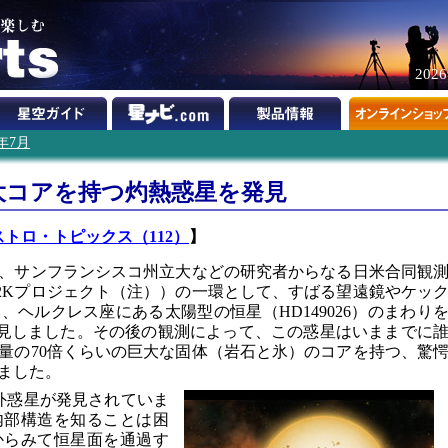
202
5年7月
大コアを持つ灼熱惑星を発見
ストロ・トピックス（112）
】
、サンフランシスコ州立大などの研究者からなる日米合同観
2Kプロジェクト（注））の一環として、すばる望遠鏡やケッ
ヘルクレス座にある太陽型の恒星（HD149026）のまわり
を発見しました。その後の観測によって、この惑星はいままでに
量の70倍くらいの巨大な固体（岩石と氷）のコアを持つ、驚
ました。
系外惑星が発見されていま
内部構造を知ることは困
からみて恒星面を通過す