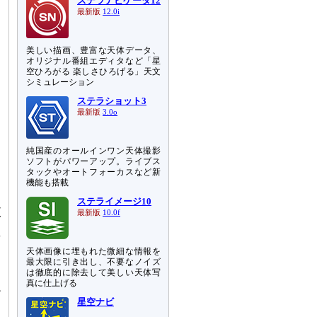
ステラナビゲータ12
最新版
12.0i
美しい描画、豊富な天体データ、
オリジナル番組エディタなど「星
空ひろがる 楽しさひろげる」天文
シミュレーション
ステラショット3
最新版
3.0o
純国産のオールインワン天体撮影
ソフトがパワーアップ。ライブス
タックやオートフォーカスなど新
機能も搭載
ステライメージ10
以
最新版
10.0f
で
星
て
天体画像に埋もれた微細な情報を
最大限に引き出し、不要なノイズ
は徹底的に除去して美しい天体写
文
真に仕上げる
だ
星空ナビ
に