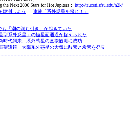
 the Next 2000 Stars for Hot Jupiters：
http://tauceti.sfsu.edu/n2k/
を観測しよう
―
連載「系外惑星を探れ！」
でも「潮の満ち引き」が起きていた
星型系外惑星」の恒星面通過が捉えられた
新時代到来、系外惑星の直接観測に成功
宙望遠鏡、太陽系外惑星の大気に酸素と炭素を発見