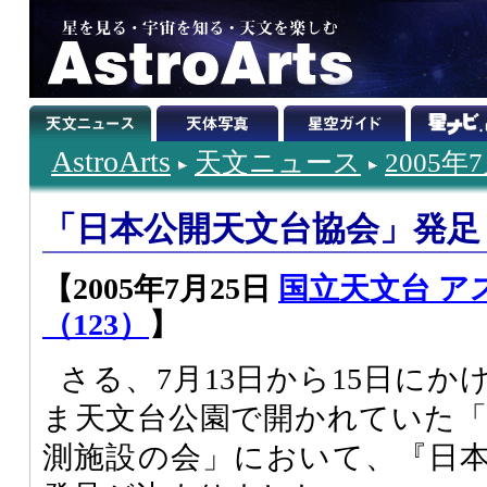
AstroArts
天文ニュース
2005年
「日本公開天文台協会」発足
【2005年7月25日
国立天文台 ア
（123）
】
さる、7月13日から15日に
ま天文台公園で開かれていた「第
測施設の会」において、『日