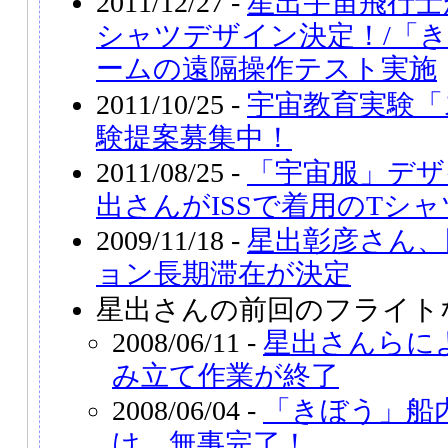
2011/12/27 -
星出宇宙飛行士が
シャツデザイン決定！/「
ームの遠隔操作テスト実施
2011/10/25 -
宇宙教育実験「
験提案募集中！
2011/08/25 -
「宇宙服」デザ
出さんがISSで着用のTシャ
2009/11/18 -
星出彰彦さん、
ョン長期滞在が決定
星出さんの前回のフライト
2008/06/11 -
星出さんらに
み立て作業が終了
2008/06/04 -
「きぼう」船
け、無事完了！