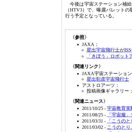
今後は宇宙ステーション補給
（HTV3）で、曝露パレット
行う予定となっている。
〈参照〉
JAXA：
星出宇宙飛行士がIS
「きぼう」ロボット
〈関連リンク〉
JAXA宇宙ステーショ
星出彰彦宇宙飛行士
アストロアーツ：
投稿画像ギャラリー
〈関連ニュース〉
2011/10/25 -
宇宙教育実
2011/08/25 -
「宇宙服」
2011/03/31 -
「こうのと
2011/03/02 -
こうのとり