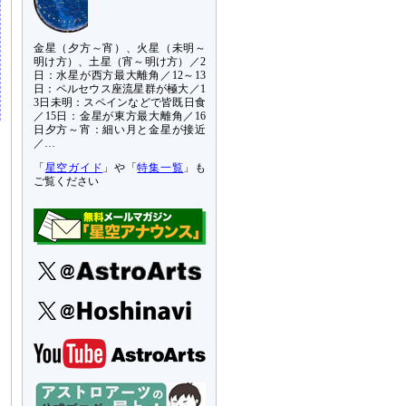
金星（夕方～宵）、火星（未明～
明け方）、土星（宵～明け方）／2
日：水星が西方最大離角／12～13
日：ペルセウス座流星群が極大／1
3日未明：スペインなどで皆既日食
／15日：金星が東方最大離角／16
日夕方～宵：細い月と金星が接近
／…
「
星空ガイド
」や「
特集一覧
」も
ご覧ください