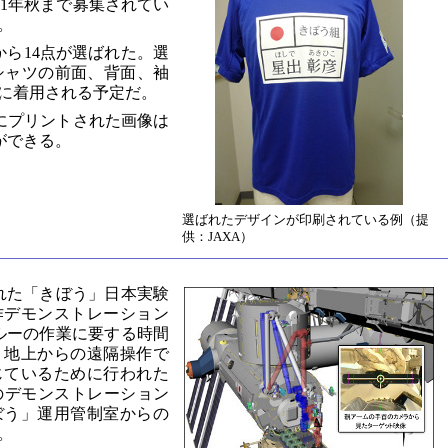
11年秋まで募集されてい
。
から14点が選ばれた。選
シャツの前面、背面、袖
に着用される予定だ。
にプリントされた画像は
ができる。
選ばれたデザインが印刷されている例（提
供：JAXA）
けられた「きぼう」日本実験
作デモンストレーション
クルーの作業に要する時間
、地上からの遠隔操作で
じているために行われた
目のデモンストレーション
ぼう」運用管制室からの
。