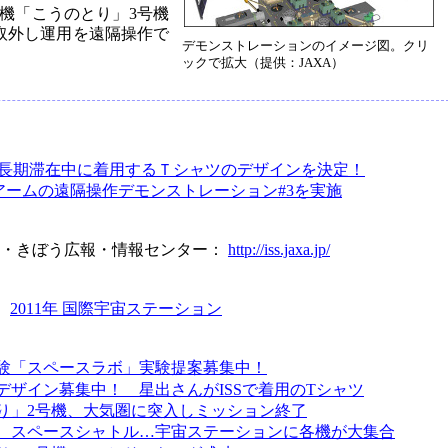
機「こうのとり」3号機
の取外し運用を遠隔操作で
デモンストレーションのイメージ図。クリ
ックで拡大（提供：JAXA）
S長期滞在中に着用するＴシャツのデザインを決定！
アームの遠隔操作デモンストレーション#3を実施
ン・きぼう広報・情報センター：
http://iss.jaxa.jp/
：
2011年 国際宇宙ステーション
験「スペースラボ」実験提案募集中！
デザイン募集中！ 星出さんがISSで着用のTシャツ
り」2号機、大気圏に突入しミッション終了
、スペースシャトル…宇宙ステーションに各機が大集合