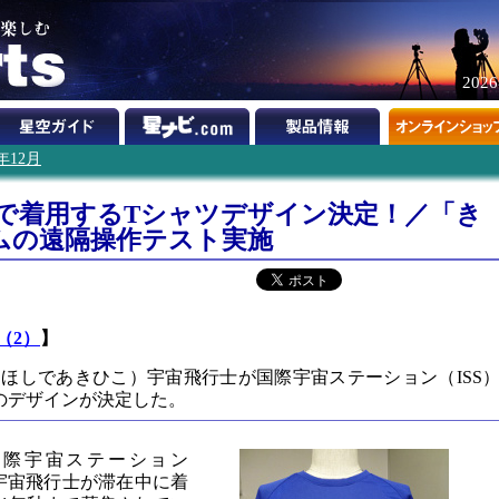
202
1年12月
Sで着用するTシャツデザイン決定！／「き
ムの遠隔操作テスト実施
（2）
】
ほしであきひこ）宇宙飛行士が国際宇宙ステーション（ISS
のデザインが決定した。
、国際宇宙ステーション
宇宙飛行士が滞在中に着