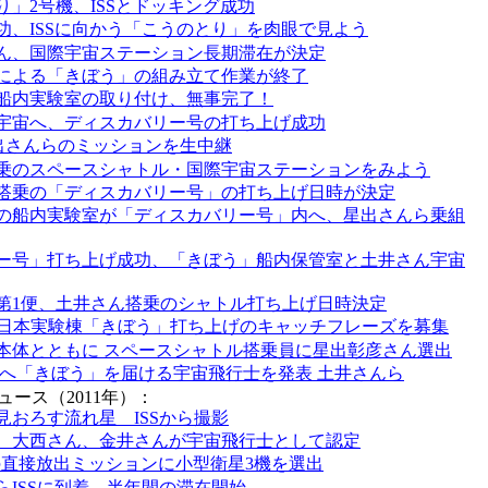
り」2号機、ISSとドッキング成功
功、ISSに向かう「こうのとり」を肉眼で見よう
ん、国際宇宙ステーション長期滞在が決定
による「きぼう」の組み立て作業が終了
船内実験室の取り付け、無事完了！
宇宙へ、ディスカバリー号の打ち上げ成功
星出さんらのミッションを生中継
乗のスペースシャトル・国際宇宙ステーションをみよう
搭乗の「ディスカバリー号」の打ち上げ日時が決定
の船内実験室が「ディスカバリー号」内へ、星出さんら乗組
ー号」打ち上げ成功、「きぼう」船内保管室と土井さん宇宙
第1便、土井さん搭乗のシャトル打ち上げ日時決定
ISS日本実験棟「きぼう」打ち上げのキャッチフレーズを募集
本体とともに スペースシャトル搭乗員に星出彰彦さん選出
ISSへ「きぼう」を届ける宇宙飛行士を発表 土井さんら
ュース（2011年）：
見おろす流れ星 ISSから撮影
、大西さん、金井さんが宇宙飛行士として認定
らの直接放出ミッションに小型衛星3機を選出
らISSに到着 半年間の滞在開始