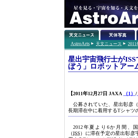
AstroArts
天文ニュース
201
星出宇宙飛行士がIS
ぼう」ロボットアー
【2011年12月27日 JAXA
（1）
/
公募されていた、星出彰彦（
長期滞在中に着用するTシャツ
2012年夏より6か月間
（
ISS
）に滞在予定の星出彰彦