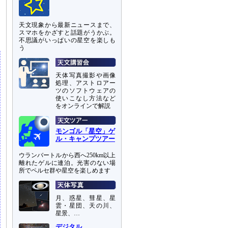
天文現象から最新ニュースまで、
スマホをかざすと話題がうかぶ。
不思議がいっぱいの星空を楽しも
う
天体写真撮影や画像
処理、アストロアー
ツのソフトウェアの
使いこなし方法など
をオンラインで解説
モンゴル「星空」ゲ
ル・キャンプツアー
ウランバートルから西へ250km以上
離れたゲルに連泊。光害のない場
所でペルセ群や星空を楽しめます
月、惑星、彗星、星
雲・星団、天の川、
星景、…
デジタル