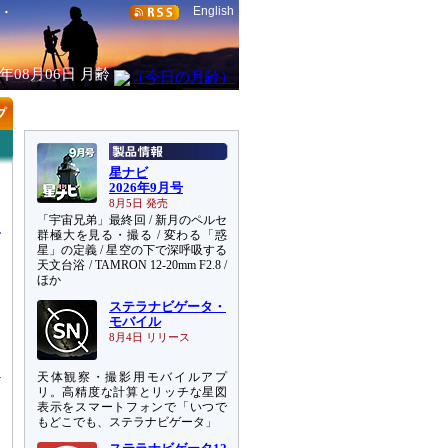
English
6年08月06日
月齢
星ナビ
2026年9月号
8月5日 発売
「宇宙兄弟」最終回 / 新月のペルセ
群極大を見る・撮る / 変わる「惑
星」の定義 / 星空の下で深呼吸する
天文台浴 / TAMRON 12-20mm F2.8 /
ほか
ステラナビゲータ・
モバイル
）
8月4日 リリース
天体観察・撮影用モバイルアプ
リ。高精度な計算とリッチな星図
表示をスマートフォンで「いつで
もどこでも、ステラナビゲータ」