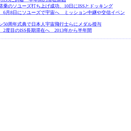
搭乗のソユーズ打ち上げ成功、10日にISSとドッキング
、6月8日にソユーズで宇宙へ ミッション中継や交信イベン
ン50周年式典で日本人宇宙飛行士らにメダル授与
2度目のISS長期滞在へ 2013年から半年間