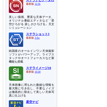
ステラナビゲータ12
最新版
12.0i
美しい描画、豊富な天体データ、
オリジナル番組エディタなど「星
空ひろがる 楽しさひろげる」天文
シミュレーション
ステラショット3
最新版
3.0o
純国産のオールインワン天体撮影
ソフトがパワーアップ。ライブス
タックやオートフォーカスなど新
機能も搭載
ステライメージ10
最新版
10.0f
天体画像に埋もれた微細な情報を
最大限に引き出し、不要なノイズ
は徹底的に除去して美しい天体写
真に仕上げる
星空ナビ