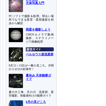
天体写真入門
PCソフトで撮影＆処理。明るい場
所でもできる星雲・星団撮影を初
歩から解説
惑星を撮影しよう
CMOSカメラで動画
撮影、ステライメー
ジで画像処理
ペルセウス座流星群
8月12～13日が一番の見ごろ。月明
かりゼロの好条件！
夏休み 天体観察ガ
イド
夏の大三角、天の川、流星群、星
空撮影。初級者向けの観察ガイド
8月の見どころ