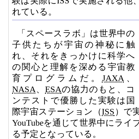
験は実際にISSで実施される他
れている。
「スペースラボ」は世界中の
子供たちが宇宙の神秘に触
れ、それをきっかけに科学へ
の関心と理解を深める宇宙教
育プログラムだ。
JAXA
、
NASA
、
ESA
の協力のもと、コ
ンテストで優勝した実験は国
際宇宙ステーション（
ISS
）で
YouTubeを通じて世界中にラ
る予定となっている。