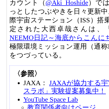
カウント（
@Aki_Hoshide
）で
っとしたつぶやきを日々更新中
際宇宙ステーション（ISS）搭
定された大西卓哉さんは、
NEEMO日記～海底からこんに
極限環境ミッション運用（通称N
をつづっている。
〈参照〉
JAXA：
JAXAが協力する
スラボ」実験提案募集中！
YouTube Space Lab
教育関係者向けページ