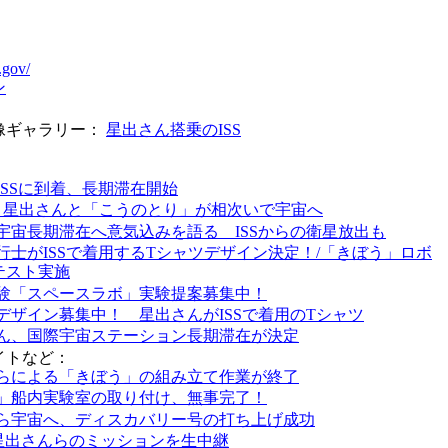
.gov/
ン
像ギャラリー：
星出さん搭乗のISS
ISSに到着、長期滞在開始
、星出さんと「こうのとり」が相次いで宇宙へ
宇宙長期滞在へ意気込みを語る ISSからの衛星放出も
行士がISSで着用するTシャツデザイン決定！/「きぼう」ロボ
テスト実施
験「スペースラボ」実験提案募集中！
デザイン募集中！ 星出さんがISSで着用のTシャツ
ん、国際宇宙ステーション長期滞在が決定
イトなど：
らによる「きぼう」の組み立て作業が終了
」船内実験室の取り付け、無事完了！
ら宇宙へ、ディスカバリー号の打ち上げ成功
、星出さんらのミッションを生中継