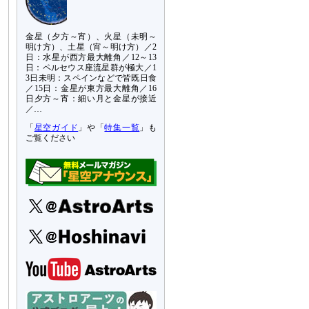
金星（夕方～宵）、火星（未明～
明け方）、土星（宵～明け方）／2
日：水星が西方最大離角／12～13
日：ペルセウス座流星群が極大／1
3日未明：スペインなどで皆既日食
／15日：金星が東方最大離角／16
日夕方～宵：細い月と金星が接近
／…
「
星空ガイド
」や「
特集一覧
」も
ご覧ください