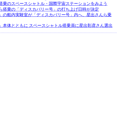
搭乗のスペースシャトル・国際宇宙ステーションをみよう
ら搭乗の「ディスカバリー号」の打ち上げ日時が決定
」の船内実験室が「ディスカバリー号」内へ、星出さんら乗
」本体とともに スペースシャトル搭乗員に星出彰彦さん選出