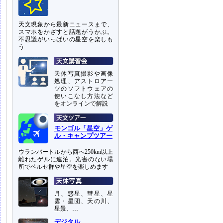
天文現象から最新ニュースまで、
スマホをかざすと話題がうかぶ。
不思議がいっぱいの星空を楽しも
う
天体写真撮影や画像
処理、アストロアー
ツのソフトウェアの
使いこなし方法など
をオンラインで解説
モンゴル「星空」ゲ
ル・キャンプツアー
ウランバートルから西へ250km以上
離れたゲルに連泊。光害のない場
所でペルセ群や星空を楽しめます
月、惑星、彗星、星
雲・星団、天の川、
星景、…
デジタル