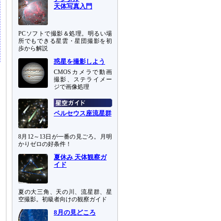
天体写真入門
PCソフトで撮影＆処理。明るい場
所でもできる星雲・星団撮影を初
歩から解説
惑星を撮影しよう
CMOSカメラで動画
撮影、ステライメー
ジで画像処理
ペルセウス座流星群
8月12～13日が一番の見ごろ。月明
かりゼロの好条件！
夏休み 天体観察ガ
イド
夏の大三角、天の川、流星群、星
空撮影。初級者向けの観察ガイド
8月の見どころ