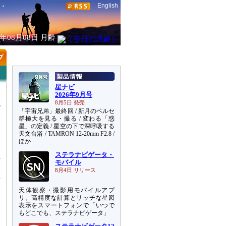
English
6年08月08日
月齢
星ナビ
2026年9月号
8月5日 発売
「宇宙兄弟」最終回 / 新月のペルセ
群極大を見る・撮る / 変わる「惑
星」の定義 / 星空の下で深呼吸する
天文台浴 / TAMRON 12-20mm F2.8 /
ほか
ステラナビゲータ・
行
モバイル
8月4日 リリース
天体観察・撮影用モバイルアプ
リ。高精度な計算とリッチな星図
表示をスマートフォンで「いつで
もどこでも、ステラナビゲータ」