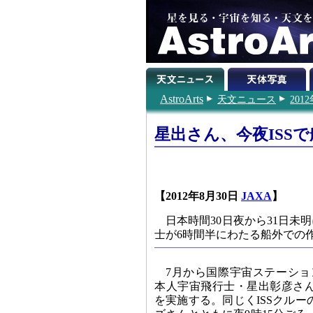
AstroArts
天文ニュース
201
星出さん、今夜ISS
【2012年8月30日
JAXA
】
日本時間30日夜から31日
士が6時間半にわたる船外での
7月から国際宇宙ステーショ
本人宇宙飛行士・星出彰彦さん
を実施する。同じくISSクル