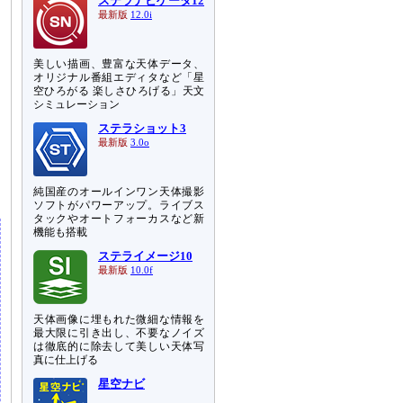
ステラナビゲータ12
最新版
12.0i
美しい描画、豊富な天体データ、
オリジナル番組エディタなど「星
空ひろがる 楽しさひろげる」天文
シミュレーション
ステラショット3
ん
最新版
3.0o
は
純国産のオールインワン天体撮影
ソフトがパワーアップ。ライブス
タックやオートフォーカスなど新
機能も搭載
ステライメージ10
最新版
10.0f
天体画像に埋もれた微細な情報を
最大限に引き出し、不要なノイズ
は徹底的に除去して美しい天体写
真に仕上げる
星空ナビ