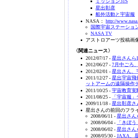
ミッション31S
星出彰彦
船外活動と宇宙服
NASA：
http://www.nasa
国際宇宙ステーショ
NASA TV
アストロアーツ投稿画
〈関連ニュース〉
2012/07/17 -
星出さんら
2012/06/27 -
7月中ごろ
2012/02/01 -
星出さん、
2011/12/27 -
星出宇宙飛
ットアームの遠隔操作
2011/10/25 -
宇宙教育実
2011/08/25 -
「宇宙服」
2009/11/18 -
星出彰彦さ
星出さんの前回のフラ
2008/06/11 -
星出さん
2008/06/04 -
「きぼう
2008/06/02 -
星出さん
2008/05/30 -
JAXA