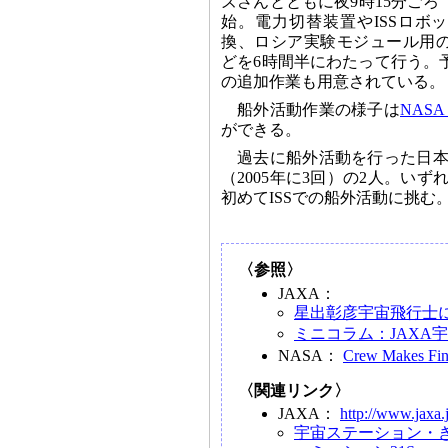
ズさんとともに夜9時15分ご
始。電力切替装置やISSロボ
換、ロシア実験モジュール用
どを6時間半にわたって行う。
の追加作業も用意されている。
船外活動作業の様子は
NASA
ができる。
過去に船外活動を行った日本
（2005年に3回）の2人。い
初めてISSでの船外活動に挑む
〈参照〉
JAXA：
星出彰彦宇宙飛行士
ミニコラム：JAXA
NASA：
Crew Makes Fina
〈関連リンク〉
JAXA：
http://www.jaxa.
宇宙ステーション・