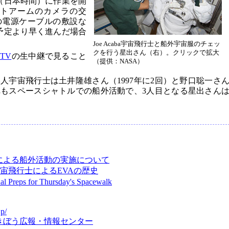
ろ（日本時間）に作業を開
ットアームのカメラの交
の電源ケーブルの敷設な
予定より早く進んだ場合
Joe Acaba宇宙飛行士と船外宇宙服のチェッ
クを行う星出さん（右）。クリックで拡大
 TV
の生中継で見ること
（提供：NASA）
人宇宙飛行士は土井隆雄さん（1997年に2回）と野口聡一さ
ずれもスペースシャトルでの船外活動で、3人目となる星出さん
。
による船外活動の実施について
宇宙飛行士によるEVAの歴史
l Preps for Thursday's Spacewalk
jp/
きぼう広報・情報センター