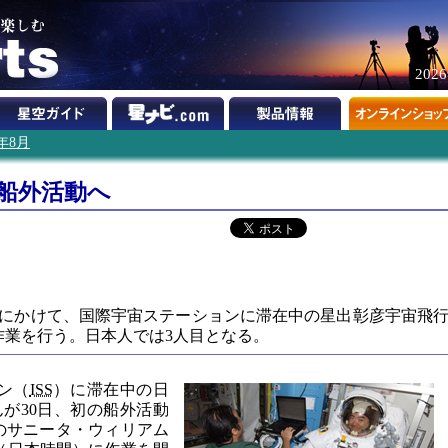
202
2年8月
で船外活動へ
未明にかけて、国際宇宙ステーションに滞在中の星出彰彦宇宙飛
作業を行う。日本人では3人目となる。
ン（
ISS
）に滞在中の日
が30日、初の船外活動
ーのサニータ・ウィリアム