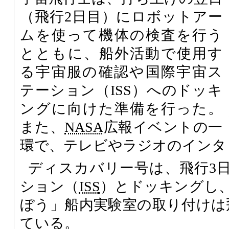
（飛行2日目）にロボットアー
ムを使って機体の検査を行う
とともに、船外活動で使用す
る宇宙服の確認や国際宇宙ス
テーション（ISS）へのドッキ
ングに向けた準備を行った。
また、
NASA
広報イベントの一
環で、テレビやラジオのインタ
ディスカバリー号は、飛行3
ション（
ISS
）とドッキングし
ぼう」船内実験室の取り付けは
ている。