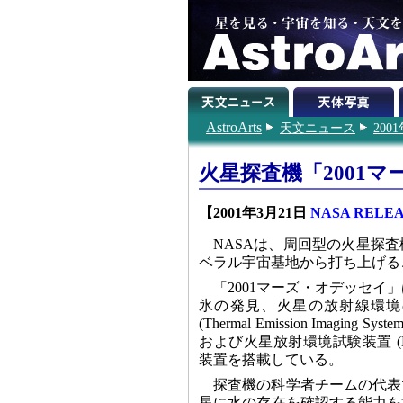
AstroArts
天文ニュース
200
火星探査機「2001
【2001年3月21日
NASA RELEASE
NASAは、周回型の火星探査機
ベラル宇宙基地から打ち上げるこ
「2001マーズ・オデッセ
氷の発見、火星の放射線環境
(Thermal Emission Imaging 
および火星放射環境試験装置 (Mars Ra
装置を搭載している。
探査機の科学者チームの代表である
星に水の存在を確認する能力を