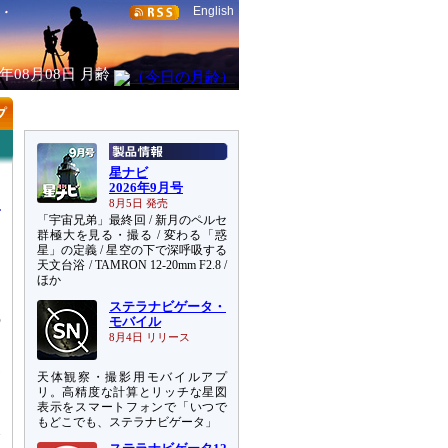
English
6年08月08日
月齢
星ナビ
2026年9月号
8月5日 発売
「宇宙兄弟」最終回 / 新月のペルセ
群極大を見る・撮る / 変わる「惑
星」の定義 / 星空の下で深呼吸する
天文台浴 / TAMRON 12-20mm F2.8 /
ナ
ほか
ステラナビゲータ・
の
モバイル
ム
8月4日 リリース
、
天体観察・撮影用モバイルアプ
測
リ。高精度な計算とリッチな星図
表示をスマートフォンで「いつで
もどこでも、ステラナビゲータ」
火
オ