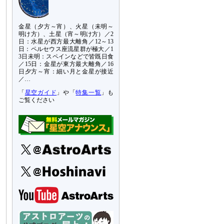
金星（夕方～宵）、火星（未明～
明け方）、土星（宵～明け方）／2
日：水星が西方最大離角／12～13
日：ペルセウス座流星群が極大／1
3日未明：スペインなどで皆既日食
／15日：金星が東方最大離角／16
日夕方～宵：細い月と金星が接近
／…
「
星空ガイド
」や「
特集一覧
」も
ご覧ください