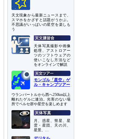
天文現象から最新ニュースまで、
スマホをかざすと話題がうかぶ。
不思議がいっぱいの星空を楽しも
う
天体写真撮影や画像
処理、アストロアー
ツのソフトウェアの
使いこなし方法など
をオンラインで解説
モンゴル「星空」ゲ
ル・キャンプツアー
ウランバートルから西へ250km以上
離れたゲルに連泊。光害のない場
所でペルセ群や星空を楽しめます
月、惑星、彗星、星
雲・星団、天の川、
星景、…
デジタル