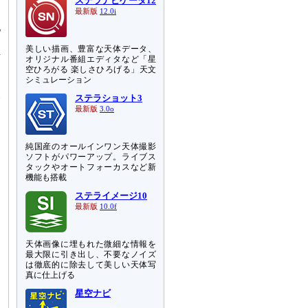
ステラナビゲータ12
き
最新版
12.0i
地
よ
美しい描画、豊富な天体データ、
語
オリジナル番組エディタなど「星
空ひろがる 楽しさひろげる」天文
シミュレーション
な
ステラショット3
宙
最新版
3.0o
純国産のオールインワン天体撮影
ソフトがパワーアップ。ライブス
タックやオートフォーカスなど新
機能も搭載
ステライメージ10
最新版
10.0f
天体画像に埋もれた微細な情報を
最大限に引き出し、不要なノイズ
は徹底的に除去して美しい天体写
真に仕上げる
星空ナビ