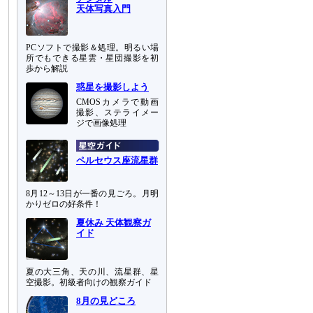
天体写真入門
PCソフトで撮影＆処理。明るい場
所でもできる星雲・星団撮影を初
歩から解説
惑星を撮影しよう
CMOSカメラで動画
撮影、ステライメー
ジで画像処理
ペルセウス座流星群
8月12～13日が一番の見ごろ。月明
かりゼロの好条件！
夏休み 天体観察ガ
イド
夏の大三角、天の川、流星群、星
空撮影。初級者向けの観察ガイド
8月の見どころ