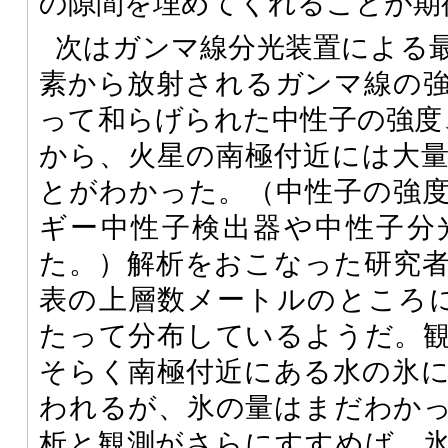
の隙間を埋めてくれることが期
次はガンマ線分光装置による
素から放射されるガンマ線の
って和らげられた中性子の強度
から、火星の南極付近には大
とがわかった。（中性子の強
ギー中性子検出器や中性子分
た。）解析をおこなった研究
表の上層数メートルのところに、
たって分布しているようだ。
そらく南極付近にある水の氷
われるが、氷の量はまだわか
析と観測がさらにすすめば、