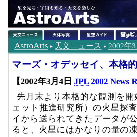
AstroArts
天文ニュース
2002年
マーズ・オデッセイ、本格
【2002年3月4日
JPL
2002 News R
先月末より本格的な観測を開
ェット推進研究所）の火星探
イから送られてきたデータが
ると、火星にはかなりの量の