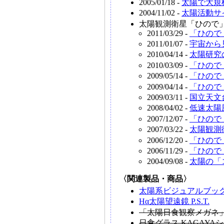
2005/01/18 -
太陽で大規
2004/11/02 -
太陽活動サ
太陽観測衛星「ひので
2011/03/29 -
「ひので
2011/01/07 -
宇宙から
2010/04/14 -
太陽研究
2010/03/09 -
「ひので
2009/05/14 -
「ひので
2009/04/14 -
「ひので
2009/03/11 -
国立天文
2008/04/02 -
低速太陽
2007/12/07 -
「ひので
2007/03/22 -
太陽観測
2006/12/20 -
「ひので
2006/11/29 -
「ひので
2004/09/08 -
太陽の「
〈関連製品・商品〉
太陽系ビジュアルブック
Hα太陽望遠鏡 P.S.T.
「太陽日食観察メガネ
日食グラス KAGAYA