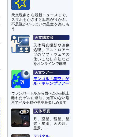
る
天文現象から最新ニュースまで、
時
スマホをかざすと話題がうかぶ。
れ
不思議がいっぱいの星空を楽しも
う
し
で
天体写真撮影や画像
る
処理、アストロアー
ツのソフトウェアの
使いこなし方法など
をオンラインで解説
モンゴル「星空」ゲ
ル・キャンプツアー
ウランバートルから西へ250km以上
離れたゲルに連泊。光害のない場
所でペルセ群や星空を楽しめます
月、惑星、彗星、星
雲・星団、天の川、
星景、…
デジタル