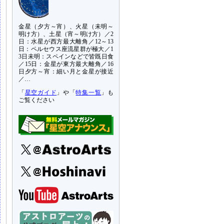
金星（夕方～宵）、火星（未明～
明け方）、土星（宵～明け方）／2
日：水星が西方最大離角／12～13
日：ペルセウス座流星群が極大／1
3日未明：スペインなどで皆既日食
／15日：金星が東方最大離角／16
日夕方～宵：細い月と金星が接近
／…
「
星空ガイド
」や「
特集一覧
」も
ご覧ください