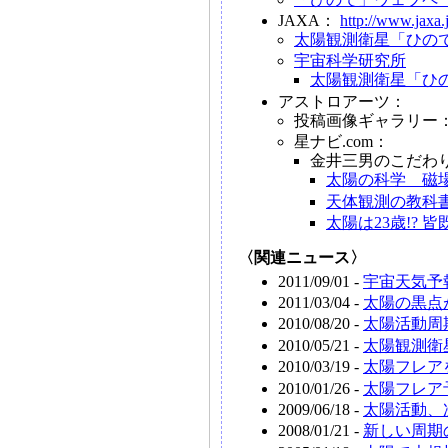
JAXA：
http://www.jaxa.
太陽観測衛星「ひので」
宇宙科学研究所
太陽観測衛星「ひの
アストロアーツ：
投稿画像ギャラリー
星ナビ.com：
金井三男のこだわ
太陽の科学 磁
天体観測の教科書
太陽は23歳!? 
〈関連ニュース〉
2011/09/01 -
宇宙天気予
2011/03/04 -
太陽の黒点
2010/08/20 -
太陽活動周
2010/05/21 -
太陽観測衛
2010/03/19 -
太陽フレア
2010/01/26 -
太陽フレア
2009/06/18 -
太陽活動、次
2008/01/21 -
新しい周期