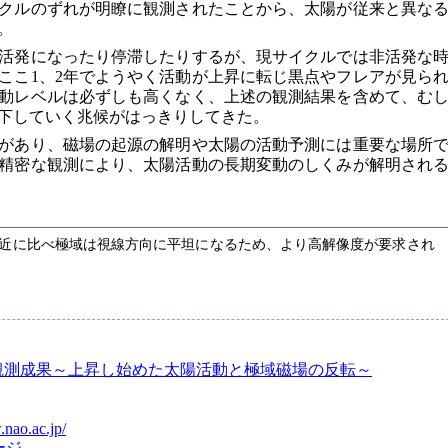
クルのずれが明瞭に観測されたことから、太陽が従来と異な
。
で活発になったり停滞したりするが、現サイクルでは非活発な
ここ1、2年でようやく活動が上昇に転じ黒点やフレアが見ら
動レベルは必ずしも高くなく、上述の観測結果を含めて、む
下していく兆候がはっきりしてきた。
があり、磁場の起源の解明や太陽の活動予測には重要な場所
精密な観測により、太陽活動の長期変動のしくみが解明され
近に比べ極域は視線方向に平坦になるため、より高解像度が要求され
観測成果～上昇し始めた太陽活動と極域磁場の反転～
.nao.ac.jp/
ージ