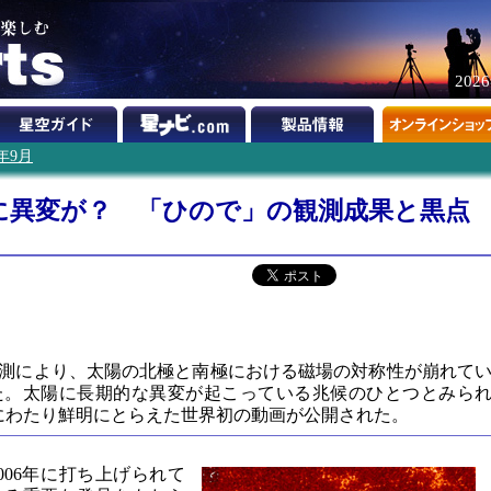
202
1年9月
に異変が？ 「ひので」の観測成果と黒点
測により、太陽の北極と南極における磁場の対称性が崩れて
た。太陽に長期的な異変が起こっている兆候のひとつとみら
にわたり鮮明にとらえた世界初の動画が公開された。
006年に打ち上げられて