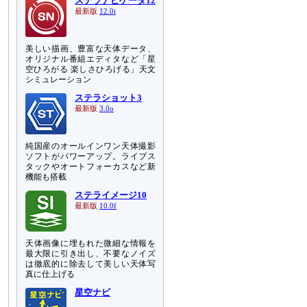
ステラナビゲータ12
最新版
12.0i
美しい描画、豊富な天体データ、
オリジナル番組エディタなど「星
空ひろがる 楽しさひろげる」天文
シミュレーション
ステラショット3
最新版
3.0o
純国産のオールインワン天体撮影
ソフトがパワーアップ。ライブス
タックやオートフォーカスなど新
機能も搭載
ステライメージ10
最新版
10.0f
天体画像に埋もれた微細な情報を
最大限に引き出し、不要なノイズ
は徹底的に除去して美しい天体写
真に仕上げる
星空ナビ
、