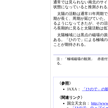
通常では見られない南北のサイ
状態になっていると推測される
太陽の活動は通常11年周期
期が長く、周期が延びていた。
るようになってきたが、その活
ろ長期的に見ると太陽活動は低
太陽極域には黒点の磁場の源
ある。「ひので」による極域の
ことが期待される。
注：「極域磁場の観測」 赤道付
る。
〈参照〉
JAXA：
「ひので」の
〈関連リンク〉
国立天文台：
http://www
「ひので」ウェブペ