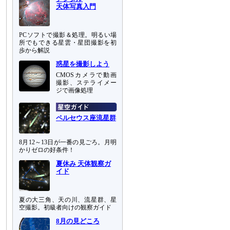
天体写真入門
PCソフトで撮影＆処理。明るい場
所でもできる星雲・星団撮影を初
歩から解説
惑星を撮影しよう
CMOSカメラで動画
撮影、ステライメー
ジで画像処理
ペルセウス座流星群
8月12～13日が一番の見ごろ。月明
かりゼロの好条件！
夏休み 天体観察ガ
イド
夏の大三角、天の川、流星群、星
空撮影。初級者向けの観察ガイド
8月の見どころ