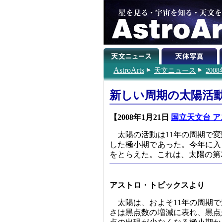
AstroArts
天文ニュース
200
新しい周期の太陽活
【2008年1月21日
国立天文台 ア
太陽の活動は11年の周期で変
した極小期であった。今年に入
をとらえた。これは、太陽の第
アストロ・トピックスより
太陽は、およそ11年の周期
さは黒点数の増減に表れ、黒点