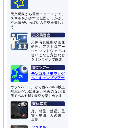
天文現象から最新ニュースまで、
スマホをかざすと話題がうかぶ。
不思議がいっぱいの星空を楽しも
う
天体写真撮影や画像
処理、アストロアー
ツのソフトウェアの
使いこなし方法など
をオンラインで解説
モンゴル「星空」ゲ
ル・キャンプツアー
ウランバートルから西へ250km以上
離れたゲルに連泊。光害のない場
所でペルセ群や星空を楽しめます
月、惑星、彗星、星
雲・星団、天の川、
星景、…
デジタル