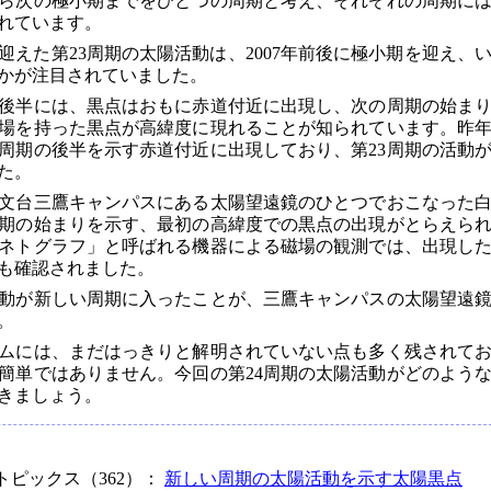
ら次の極小期までをひとつの周期と考え、それぞれの周期に
られています。
期を迎えた第23周期の太陽活動は、2007年前後に極小期を迎え、
るかが注目されていました。
後半には、黒点はおもに赤道付近に出現し、次の周期の始ま
場を持った黒点が高緯度に現れることが知られています。昨
周期の後半を示す赤道付近に出現しており、第23周期の活動
た。
天文台三鷹キャンパスにある太陽望遠鏡のひとつでおこなった
期の始まりを示す、最初の高緯度での黒点の出現がとらえら
ネトグラフ」と呼ばれる機器による磁場の観測では、出現し
も確認されました。
動が新しい周期に入ったことが、三鷹キャンパスの太陽望遠
。
ムには、まだはっきりと解明されていない点も多く残されて
簡単ではありません。今回の第24周期の太陽活動がどのよう
きましょう。
トピックス（362）：
新しい周期の太陽活動を示す太陽黒点