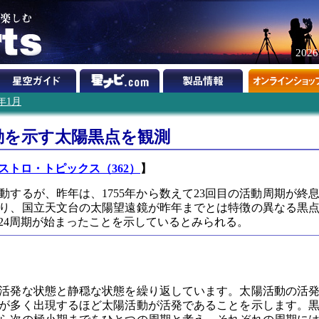
202
8年1月
動を示す太陽黒点を観測
ストロ・トピックス（362）
】
動するが、昨年は、1755年から数えて23回目の活動周期が終
り、国立天文台の太陽望遠鏡が昨年までとは特徴の異なる黒
24周期が始まったことを示しているとみられる。
で活発な状態と静穏な状態を繰り返しています。太陽活動の活
が多く出現するほど太陽活動が活発であることを示します。