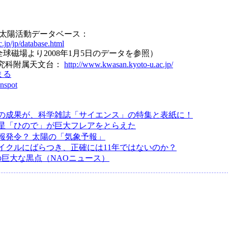
 太陽活動データベース：
.jp/jp/database.html
球磁場より2008年1月5日のデータを参照）
研究科附属天文台：
http://www.kwasan.kyoto-u.ac.jp/
まる
unspot
の成果が、科学雑誌「サイエンス」の特集と表紙に！
星「ひので」が巨大フレアをとらえた
報発令？ 太陽の「気象予報」
イクルにばらつき、正確には11年ではないのか？
の巨大な黒点（NAOニュース）