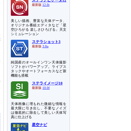
は
ステラナビゲータ12
最新版
12.0i
い
美しい描画、豊富な天体データ、
オリジナル番組エディタなど「星
り
空ひろがる 楽しさひろげる」天文
年
シミュレーション
が
ステラショット3
最新版
3.0o
白
れ
純国産のオールインワン天体撮影
た
ソフトがパワーアップ。ライブス
タックやオートフォーカスなど新
機能も搭載
鏡
ステライメージ10
最新版
10.0f
お
な
天体画像に埋もれた微細な情報を
最大限に引き出し、不要なノイズ
は徹底的に除去して美しい天体写
真に仕上げる
星空ナビ