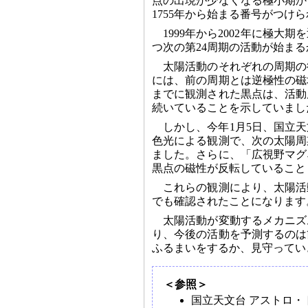
点の出現が少なくなる極小期か
1755年から始まる番号がつけ
1999年から2002年に極大
つ次の第24周期の活動が始ま
太陽活動のそれぞれの周期の
には、前の周期とは逆極性の磁
までに観測された黒点は、活動
続いていることを示していまし
しかし、今年1月5日、国立
色光による観測で、次の太陽周
ました。さらに、「広視野マグ
黒点の磁性が反転していること
これらの観測により、太陽活
でも確認されたことになります
太陽活動が変動するメカニズ
り、今後の活動を予測するのは
ふるまいをするか、見守ってい
＜参照＞
国立天文台 アストロ・