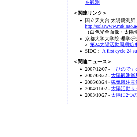
を観測
＜関連リンク＞
国立天文台 太陽観測所
http://solarwww.mtk.nao.ac
（白色光全面像・太陽全
京都大学大学院 理学
第24太陽活動周期始
SIDC
：
A first cycle 24 s
＜関連ニュース＞
2007/12/07 -
「ひので」
2007/03/22 -
太陽観測衛
2006/03/24 -
磁気嵐注意
2004/11/02 -
太陽活動サ
2003/10/27 -
太陽に2つ