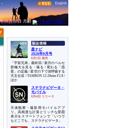
English
6年08月08日
月齢
星ナビ
2026年9月号
8月5日 発売
「宇宙兄弟」最終回 / 新月のペルセ
群極大を見る・撮る / 変わる「惑
星」の定義 / 星空の下で深呼吸する
天文台浴 / TAMRON 12-20mm F2.8 /
息
ほか
点
ステラナビゲータ・
モバイル
8月4日 リリース
天体観察・撮影用モバイルアプ
リ。高精度な計算とリッチな星図
発
表示をスマートフォンで「いつで
もどこでも、ステラナビゲータ」
黒