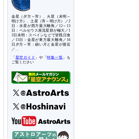
金星（夕方～宵）、火星（未明～
明け方）、土星（宵～明け方）／2
日：水星が西方最大離角／12～13
日：ペルセウス座流星群が極大／1
3日未明：スペインなどで皆既日食
／15日：金星が東方最大離角／16
日夕方～宵：細い月と金星が接近
／…
「
星空ガイド
」や「
特集一覧
」も
ご覧ください