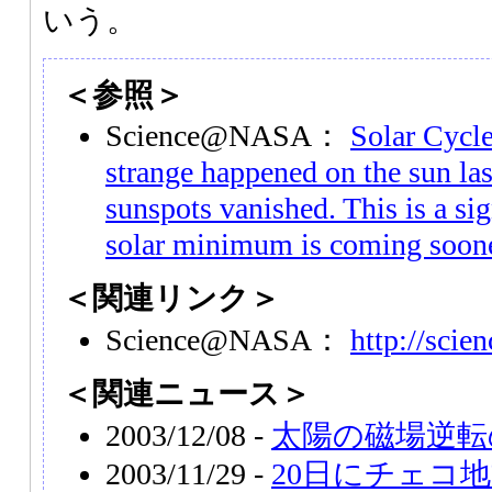
いう。
＜参照＞
Science@NASA：
Solar Cycl
strange happened on the sun las
sunspots vanished. This is a sign
solar minimum is coming soone
＜関連リンク＞
Science@NASA：
http://scie
＜関連ニュース＞
2003/12/08 -
太陽の磁場逆転
2003/11/29 -
20日にチェコ