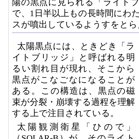
陽の黒点に見られる「ライト
で、1日半以上もの長時間にわ
スが噴出しているようすをとら
太陽黒点には、ときどき「ラ
イトブリッジ」と呼ばれる明
るい割れ目が現れ、そこから
黒点がこなごなになることが
ある。この構造は、黒点の磁
束が分裂・崩壊する過程を理解
する上で注目されている。
太陽観測衛星「ひので」
（SOLAR-B）が、そのライト