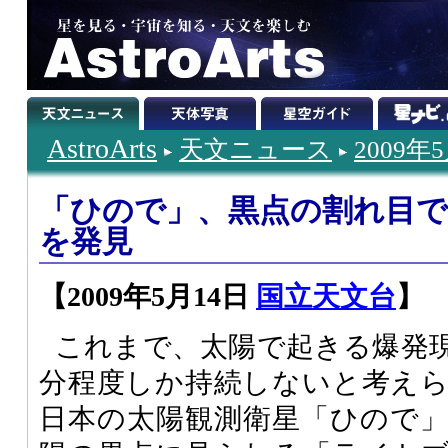
AstroArts
天文ニュース
2009年
「ひので」、黒点の割れ目
を発見
【2009年5月14日
国立天文台
】
これまで、太陽で起きる爆発
分程度しか持続しないと考え
日本の太陽観測衛星「ひので」（