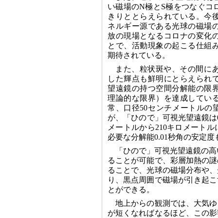
い磁場のN極とS極をつなぐコ
きりととらえられている。今
ネルギー源である光球の磁場
放の現場となるコロナの変化
とで、活動現象の起こる仕組
期待されている。
また、粒状斑や、その間に
した輝点も鮮明にとらえられ
望遠鏡の持つ空間分解能の限
理論的な限界）を達成してい
常、口径50センチメートルの望
が、「ひので」可視光望遠鏡は0
メートルから210キロメート
必要な分解能0.01秒角の安定
「ひので」可視光望遠鏡の高
ることが可能で、彩層加熱の謎
ることで、光球の磁場分布や、
り、黒点周囲で磁場が引き起こ
とができる。
地上からの観測では、大気ゆ
が短くなればなるほど、この影