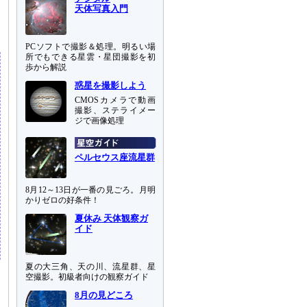
わ
天体写真入門
。
PCソフトで撮影＆処理。明るい場
所でもできる星雲・星団撮影を初
歩から解説
惑星を撮影しよう
CMOSカメラで動画
撮影、ステライメー
ジで画像処理
ペルセウス座流星群
8月12～13日が一番の見ごろ。月明
かりゼロの好条件！
夏休み 天体観察ガ
イド
夏の大三角、天の川、流星群、星
空撮影。初級者向けの観察ガイド
8月の見どころ