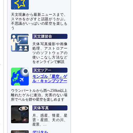
天文現象から最新ニュースまで、
スマホをかざすと話題がうかぶ。
不思議がいっぱいの星空を楽しも
う
天体写真撮影や画像
処理、アストロアー
ツのソフトウェアの
使いこなし方法など
をオンラインで解説
だ
ロ
モンゴル「星空」ゲ
に
ル・キャンプツアー
ウランバートルから西へ250km以上
す
離れたゲルに連泊。光害のない場
え
所でペルセ群や星空を楽しめます
よ
こ
月、惑星、彗星、星
雲・星団、天の川、
長
星景、…
き
デジタル