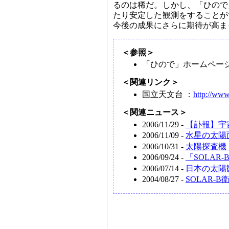
るのは稀だ。しかし、「ひので
たり安定した観測をすることが
今後の成果にさらに期待が高ま
＜参照＞
「ひので」ホームペー
＜関連リンク＞
国立天文台 ：
http://www
＜関連ニュース＞
2006/11/29 -
【訃報】宇
2006/11/09 -
水星の太陽
2006/10/31 -
太陽探査機
2006/09/24 -
「SOLA
2006/07/14 -
日本の太陽
2004/08/27 -
SOLAR-