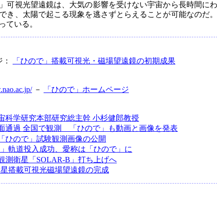
」可視光望遠鏡は、大気の影響を受けない宇宙から長時間に
でき、太陽で起こる現象を逃さずとらえることが可能なのだ
っている。
ジ：
「ひので」搭載可視光・磁場望遠鏡の初期成果
.nao.ac.jp/
－
「ひので」ホームページ
宙科学研究本部研究総主幹 小杉健郎教授
面通過 全国で観測 「ひので」も動画と画像を発表
「ひので」試験観測画像の公開
R-B」軌道投入成功、愛称は「ひので」に
観測衛星「SOLAR-B」打ち上げへ
B衛星搭載可視光磁場望遠鏡の完成