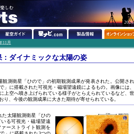
202
6年11月
果：ダイナミックな太陽の姿
】
陽観測衛星「ひので」の初期観測成果が発表された。公開さ
で」に搭載された可視光・磁場望遠鏡によるもの。画像には
に上空へ噴き上げられている様子がとらえられているなど、
おり、今後の観測成果に大きた期待が寄せられている。
げられた太陽観測衛星「ひの
れている可視光・磁場望遠
ファーストライト観測を
で」に搭載された3つの