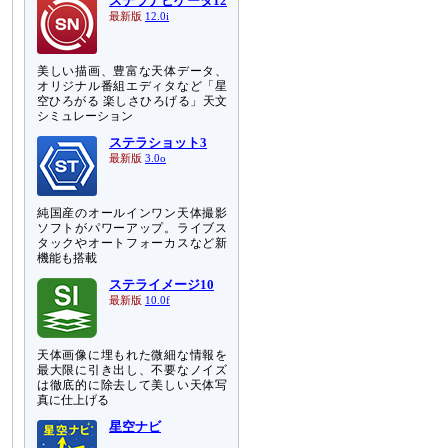
ステラナビゲータ12
最新版
12.0i
美しい描画、豊富な天体データ、
オリジナル番組エディタなど「星
空ひろがる 楽しさひろげる」天文
シミュレーション
ステラショット3
最新版
3.0o
純国産のオールインワン天体撮影
ソフトがパワーアップ。ライブス
タックやオートフォーカスなど新
機能も搭載
ステライメージ10
最新版
10.0f
天体画像に埋もれた微細な情報を
最大限に引き出し、不要なノイズ
は徹底的に除去して美しい天体写
真に仕上げる
星空ナビ