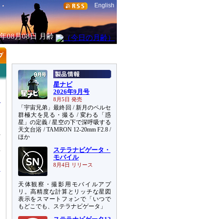
English
6年08月08日
月齢
星ナビ
2026年9月号
8月5日 発売
「宇宙兄弟」最終回 / 新月のペルセ
群極大を見る・撮る / 変わる「惑
星」の定義 / 星空の下で深呼吸する
天文台浴 / TAMRON 12-20mm F2.8 /
れ
ほか
、
ステラナビゲータ・
世
モバイル
8月4日 リリース
天体観察・撮影用モバイルアプ
リ。高精度な計算とリッチな星図
表示をスマートフォンで「いつで
もどこでも、ステラナビゲータ」