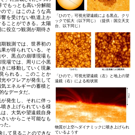
界でもっとも高い分解能
ひので」はこのような高
「ひので」可視光望遠鏡による黒点。クリ
影響を受けない軌道上か
ックで拡大（以下同じ）（提供：国立天文
けることができる。太陽
台、以下同じ）
明に役立つ観測が期待さ
初期観測では、世界初の
結果が得られている。そ
造や、黒点の崩壊現場も
壊現場では、周りに小黒
向きに移動していく現象
見られる。このことか
「ひので」可視光望遠鏡（左）と地上の望
増光やフレアが発生して
遠鏡（右）による粒状斑
磁気エネルギーの蓄積と
的なデータだ。
光が発生し、それに伴っ
へ噴き上げられている様
れは、大気や望遠鏡自身
小さいからこそ可能なも
った。
物質が上空へダイナミックに噴き上げられ
ているようす
決して見ることのできな