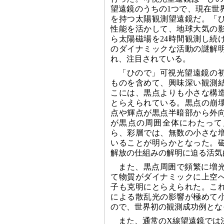
望遠鏡のうちの1つで、現在世
を持つ太陽観測望遠鏡だ。「
性能を活かして、地球大気の
ら太陽磁場を24時間観測し続
のダイナミックな活動の謎解
れ、注目されている。
「ひので」可視光望遠鏡の
ものを含めて、興味深い観測
こには、黒点よりも小さな構
とらえられている。黒点の崩
点や輝点が黒点半暗部から外
が黒点の周囲全体にわたって
ら、彩層では、無数の小さな
いることが明らかとなった。
解放の仕組みの解明に迫る活気
また、黒点周囲で頻繁に増
て物質がダイナミックに上空
子も克明にとらえられた。こ
による散乱光の影響が極めて
ので、世界初の観測成功例とな
また、通常のX線望遠鏡では