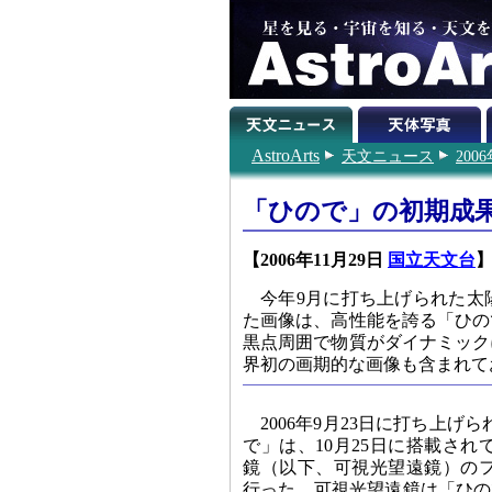
AstroArts
天文ニュース
200
「ひので」の初期成
【2006年11月29日
国立天文台
今年9月に打ち上げられた太
た画像は、高性能を誇る「ひの
黒点周囲で物質がダイナミック
界初の画期的な画像も含まれて
2006年9月23日に打ち上
で」は、10月25日に搭載さ
鏡（以下、可視光望遠鏡）の
行った。可視光望遠鏡は「ひの