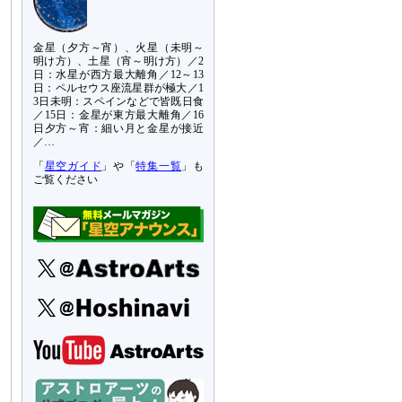
金星（夕方～宵）、火星（未明～
明け方）、土星（宵～明け方）／2
日：水星が西方最大離角／12～13
日：ペルセウス座流星群が極大／1
3日未明：スペインなどで皆既日食
／15日：金星が東方最大離角／16
日夕方～宵：細い月と金星が接近
／…
「
星空ガイド
」や「
特集一覧
」も
ご覧ください