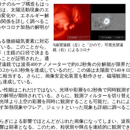
ロナのループ構造もはっ
後は、太陽活動現象のエ
の変化や、エネルギー解
の関係を詳しく調べるこ
みやコロナ加熱の解明が
ある微細磁気要素に対応
X線望遠鏡（左）と「ひので」可視光望遠
ている。このことから、
鏡（右）によるコロナ
界（主鏡の口径で決まる
ることが証明された。通
遠鏡では波長400ナノメーターで約0.2秒角の分解能が限界
.2から0.3秒角を達成しているのだ。この値は太陽面で140キ
ルに相当する。さらに、画像安定化装置を動作させ、磁場観測
度も達成している。
い性能はこれだけではない。光球や彩層を0.2秒角で同時観測
の解明が期待されている。さらに、観測フィルターを切り替
光球より上空の彩層を同時に観測することも可能だ。これに
す加熱現象やフレア、ジェットといった現象も詳細に調べる
らぎによる影響でほとんどがぶれた画像になってしまい、波
響は顕著となる。このため、粒状斑や輝点を連続的に観測で