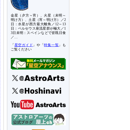
金星（夕方～宵）、火星（未明～
明け方）、土星（宵～明け方）／2
日：水星が西方最大離角／12～13
日：ペルセウス座流星群が極大／1
3日未明：スペインなどで皆既日食
／…
「
星空ガイド
」や「
特集一覧
」も
ご覧ください