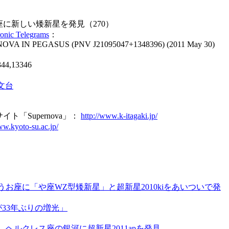
に新しい矮新星を発見（270）
ronic Telegrams
：
OVA IN PEGASUS (PNV J21095047+1348396) (2011 May 30)
344,13346
文台
ト「Supernova」：
http://www.k-itagaki.jp/
ww.kyoto-su.ac.jp/
うお座に「や座WZ型矮新星」と超新星2010kiをあいついで発
が33年ぶりの増光」
、ヘルクレス座の銀河に超新星2011apを発見