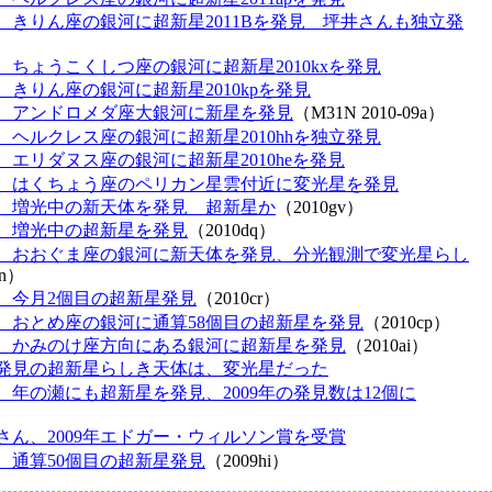
、きりん座の銀河に超新星2011Bを発見 坪井さんも独立発
、ちょうこくしつ座の銀河に超新星2010kxを発見
、きりん座の銀河に超新星2010kpを発見
、アンドロメダ座大銀河に新星を発見
（M31N 2010-09a）
、ヘルクレス座の銀河に超新星2010hhを独立発見
、エリダヌス座の銀河に超新星2010heを発見
、はくちょう座のペリカン星雲付近に変光星を発見
、増光中の新天体を発見 超新星か
（2010gv）
、増光中の超新星を発見
（2010dq）
、おおぐま座の銀河に新天体を発見、分光観測で変光星らし
dn）
、今月2個目の超新星発見
（2010cr）
、おとめ座の銀河に通算58個目の超新星を発見
（2010cp）
、かみのけ座方向にある銀河に超新星を発見
（2010ai）
発見の超新星らしき天体は、変光星だった
、年の瀬にも超新星を発見、2009年の発見数は12個に
さん、2009年エドガー・ウィルソン賞を受賞
、通算50個目の超新星発見
（2009hi）