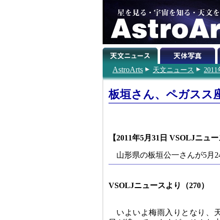
AstroArts
天文ニュース
201
板垣さん、ペガスス
【2011年5月31日 VSOLJニュ
山形県の板垣公一さんが5月
VSOLJニュースより（270）
いよいよ梅雨入りとなり、