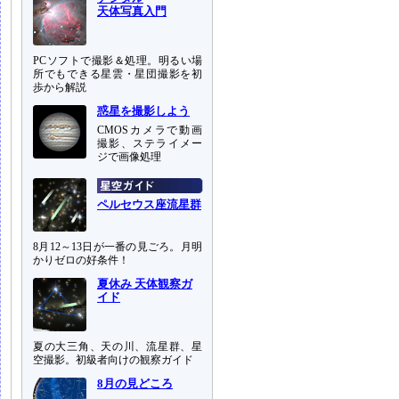
天体写真入門
PCソフトで撮影＆処理。明るい場
所でもできる星雲・星団撮影を初
歩から解説
惑星を撮影しよう
CMOSカメラで動画
撮影、ステライメー
ジで画像処理
ペルセウス座流星群
8月12～13日が一番の見ごろ。月明
かりゼロの好条件！
夏休み 天体観察ガ
イド
夏の大三角、天の川、流星群、星
空撮影。初級者向けの観察ガイド
8月の見どころ