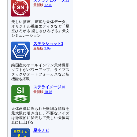
ステラナビゲータ12
最新版
12.0i
美しい描画、豊富な天体データ、
オリジナル番組エディタなど「星
空ひろがる 楽しさひろげる」天文
シミュレーション
ステラショット3
最新版
3.0o
純国産のオールインワン天体撮影
ソフトがパワーアップ。ライブス
タックやオートフォーカスなど新
機能も搭載
ステライメージ10
。
最新版
10.0f
う
天体画像に埋もれた微細な情報を
光
最大限に引き出し、不要なノイズ
は徹底的に除去して美しい天体写
れ
真に仕上げる
星空ナビ
る