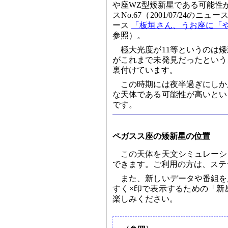
や座WZ型矮新星である可能性が
スNo.67（2001/07/24のニュー
ース
「板垣さん、うお座に「や
参照）。
極大光度が11等というのは
がこれまで未発見だったという
裏付けています。
この時期には夜半過ぎにしか
な天体である可能性が高いとい
です。
ペガスス座の矮新星の位置
この天体を天文シミュレーシ
できます。ご利用の方は、ステ
また、新しいデータや番組を
すく×印で表示するための「新
楽しみください。