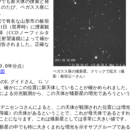
中でも新天体の捜索と発
このたび、ペガスス座に
。
索で有名な山形市の板垣
6991日（世界時）に捜索観
5等（CCDノーフィルタ
m反射望遠鏡によって確か
報告されました。正確な
00.0年分点）

星図
ペガスス座の矮新星。クリックで拡大（撮
影：板垣公一さん）
E. グイドさん、G. ソ
、確かにこの位置に新天体していることが確かめられました
による分光観測から、この天体が矮新星の増光であろうとい
. デニセンコさんによると、この天体が観測された位置には増
（R等級）の天体があるということで、これが母天体であるとす
うことになります。これは矮新星としては非常に大きい値です。
新星の中でも特に大きくまれな増光を示すサブグループであ