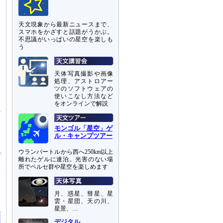
ー
ュ
を
天文現象から最新ニュースまで、
スマホをかざすと話題がうかぶ。
不思議がいっぱいの星空を楽しも
う
体
を
天体写真撮影や画像
処理、アストロアー
殊
ツのソフトウェアの
体
使いこなし方法など
をオンラインで解説
モンゴル「星空」ゲ
ル・キャンプツアー
認
ウランバートルから西へ250km以上
離れたゲルに連泊。光害のない場
所でペルセ群や星空を楽しめます
や
お
月、惑星、彗星、星
雲・星団、天の川、
星景、…
デジタル