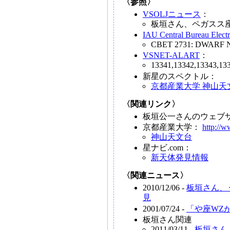
〈参照〉
VSOLJニュース
：
板垣さん、ペガスス座
IAU Central Bureau Elect
CBET 2731: DWARF N
VSNET-ALART
：
13341,13342,13343,13
新星のスペクトル：
京都産業大学 神山天
〈関連リンク〉
板垣公一さんのウェブサイ
京都産業大学：
http://w
神山天文台
星ナビ.com：
新天体発見情報
〈関連ニュース〉
2010/12/06 -
板垣さん、
見
2001/07/24 -
「や座WZ
板垣さん関連
2011/03/11 -
板垣さん