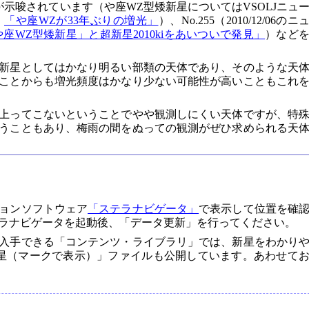
示唆されています（や座WZ型矮新星についてはVSOLJニュ
ス
「や座WZが33年ぶりの増光」
）、No.255（2010/12/06のニ
座WZ型矮新星」と超新星2010kiをあいついで発見」
）など
矮新星としてはかなり明るい部類の天体であり、そのような天
ことからも増光頻度はかなり少ない可能性が高いこともこれ
上ってこないということでやや観測しにくい天体ですが、特
うこともあり、梅雨の間をぬっての観測がぜひ求められる天
ョンソフトウェア
「ステラナビゲータ」
で表示して位置を確
ラナビゲータを起動後、「データ更新」を行ってください。
入手できる「コンテンツ・ライブラリ」では、新星をわかり
星（マークで表示）」ファイルも公開しています。あわせて