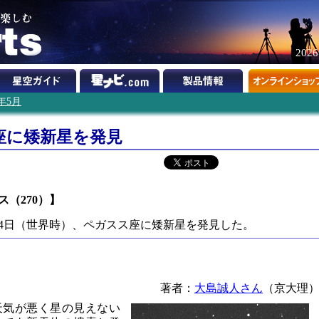
202
1年5月
座に矮新星を発見
ース（270）】
24日（世界時）、ペガスス座に矮新星を発見した。
著者：
大島誠人さん
（京大理
天気が悪く星の見えない