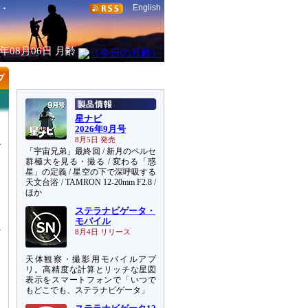
English
6年08月06日
月齢
星ナビ
2026年9月号
8月5日 発売
「宇宙兄弟」最終回 / 新月のペルセ
群極大を見る・撮る / 変わる「惑
星」の定義 / 星空の下で深呼吸する
天文台浴 / TAMRON 12-20mm F2.8 /
ほか
ステラナビゲータ・
モバイル
8月4日 リリース
天体観察・撮影用モバイルアプ
リ。高精度な計算とリッチな星図
）
表示をスマートフォンで「いつで
もどこでも、ステラナビゲータ」