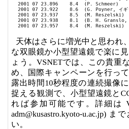
  2001 07 23.896    8.4  (P. Schmeer)

  2001 07 23.922    8.6  (G. Poyner, イギ
  2001 07 23.937    8.5  (M. Reszelski)

  2001 07 23.938    8.1  (B. H. Gransl
  2001 07 23.957    8.4  (M. Reszelski)
天体はさらに増光中と思われ
な双眼鏡か小型望遠鏡で楽に
ょう。VSNETでは、この貴重
め、国際キャンペーンを行って
露出時間10秒程度の連続撮像
捉える観測で、小型望遠鏡とC
れば参加可能です。詳細は VSNE
adm@kusastro.kyoto-u.ac
い。