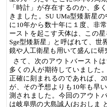
「時計」が存在するのか、多
きました。SU UMa型矮新星の
に10年から数十年に１度、非
ーストを起こす天体は、この星
Sge型矮新星」と呼ばれて、世
鏡や人工衛星も用いて盛んに研
さて、次のアウトバーストは
多くの人が期待していました。
正確に刻まれるのであれば、20
が、その予想よりも10年も早
測されました。今回のアウト
は岐阜県の大島誠人(おおしま 