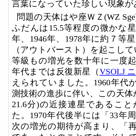
言葉になっていた珍しい現象が
問題の天体はや座ＷＺ(WZ Sg
ふだんは15.5等程度の微かな星
年、1946年、1978年に約７
（アウトバースト）を起こして
等級もの増光を数十年に一度起こ
年代までは反復新星（
VSOLJ 
えられていました。1960年代か
測技術の進歩に伴い、この天体が
21.6分)の近接連星であるこ
た。1970年代後半には「33
次の増光の期待が高まり、「