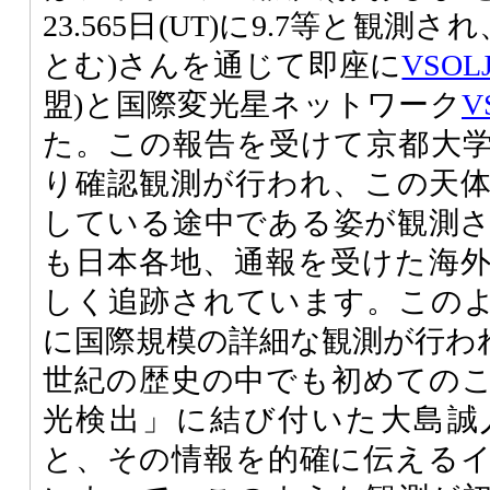
23.565日(UT)に9.7等と観測
とむ)さんを通じて即座に
VSOL
盟)と国際変光星ネットワーク
V
た。この報告を受けて京都大
り確認観測が行われ、この天
している途中である姿が観測
も日本各地、通報を受けた海
しく追跡されています。この
に国際規模の詳細な観測が行われた
世紀の歴史の中でも初めての
光検出」に結び付いた大島誠
と、その情報を的確に伝える