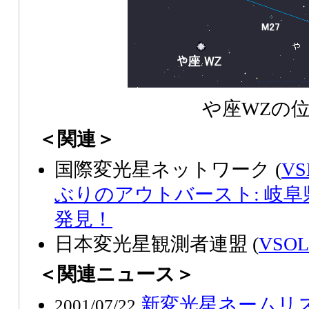
や座WZの
＜関連＞
国際変光星ネットワーク (
VS
ぶりのアウトバースト: 岐
発見！
日本変光星観測者連盟 (
VSOL
＜関連ニュース＞
新変光星ネームリス
2001/07/22