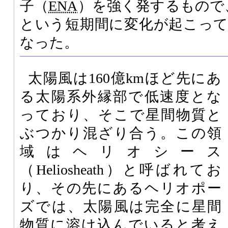
子（
ENA
）を強く発するもので
という短期間に変化が起こっ
なった。
太陽風は160億kmほど先にあ
る太陽系外縁部で低速度とな
っており、そこで星間物質と
ぶつかり混ざり合う。この領
域はヘリオシース
（Heliosheath）と呼ばれてお
り、その先にあるヘリオポー
ズでは、太陽風は完全に星間
物質に溶け込んでいると考え