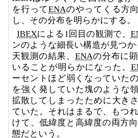
を行って
ENA
のやってくる方
し、その分布を明らかにする。
IBEX
による1回目の観測で、
E
ンのような細長い構造が見つか
天観測の結果、
ENA
の分布に
いることが明らかになった。
E
ーセントほど弱くなっていた
を強く発していた塊のような
拡散してしまったために大きさ
ていた。それはまるで、もつ
けて、低緯度と高緯度の両方
態だという。