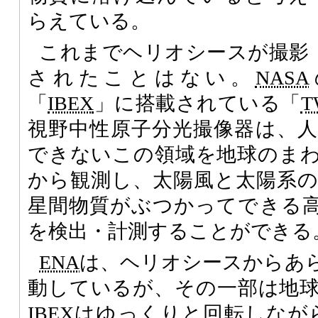
らえている。
これまでヘリオシースが撮影
されたことはない。
NASA
「
IBEX
」に搭載されている「
T
視野中性原子分光撮像器は、
できないこの領域を地球のま
から観測し、太陽風と太陽系
星間物質がぶつかってできる
を検出・計測することができる
ENA
は、ヘリオシースからあ
動しているが、その一部は地
IBEXはゆっくりと回転しなが