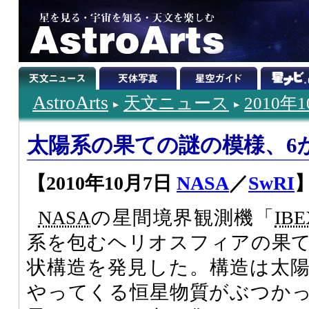
AstroArts
天文ニュース
2010年
太陽系の果ての謎の模様、6
【2010年10月7日
NASA
／
SwRI
NASA
の星間境界観測機「
IBE
系を包むヘリオスフィアの果
状構造を発見した。構造は太
やってくる恒星物質がぶつか