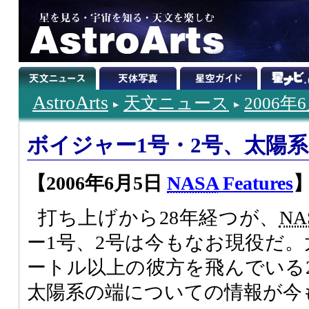
AstroArts
天文ニュース
2006年
ボイジャー1号・2号、太陽
【2006年6月5日
NASA
Features
打ち上げから28年経つが、
NA
ー1号、2号は今もなお現役だ。
ートル以上の彼方を飛んでいる
太陽系の端についての情報が今