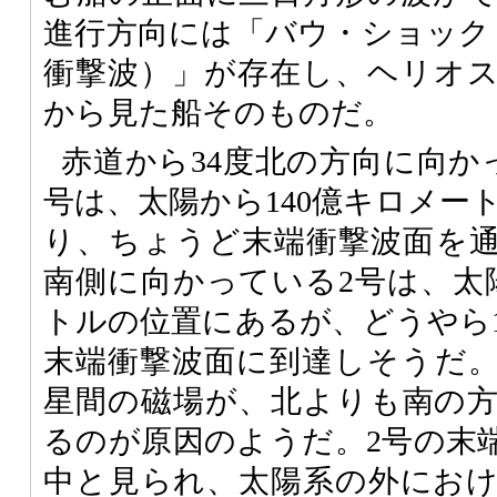
進行方向には「バウ・ショック（B
衝撃波）」が存在し、ヘリオ
から見た船そのものだ。
赤道から34度北の方向に向か
号は、太陽から140億キロメー
り、ちょうど末端衝撃波面を通
南側に向かっている2号は、太陽
トルの位置にあるが、どうやら
末端衝撃波面に到達しそうだ
星間の磁場が、北よりも南の
るのが原因のようだ。2号の末
中と見られ、太陽系の外にお