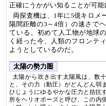
正確にうかがい知ることが可能
両探査機は、1年に5億キロメ
陽間距離の3～4倍）の速さで
ている。初めて人工物が地球の
く経った今、人類のフロンテ
ようとしているのだ。
太陽の勢力圏
太陽から吹き出す太陽風は、数
と、その力（動圧）がどんどん弱
ひじょうにゆるやかな圧力と拮抗
所をヘリオポーズと呼び、この内