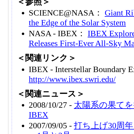
＜参照＞
SCIENCE@NASA：
Giant Ri
the Edge of the Solar System
NASA - IBEX：
IBEX Explores
Releases First-Ever All-Sky M
＜関連リンク＞
IBEX - Interstellar Boundary 
http://www.ibex.swri.edu/
＜関連ニュース＞
2008/10/27 -
太陽系の果てを
IBEX
2007/09/05 -
打ち上げ30周