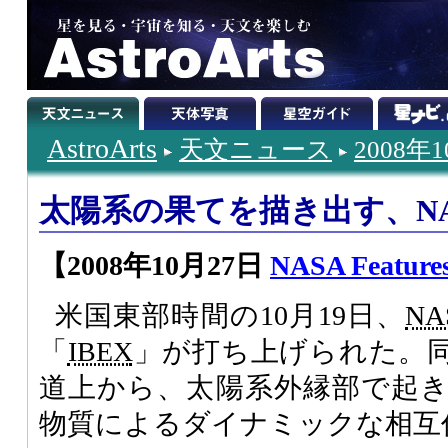
AstroArts
天文ニュース
2008年
太陽系の果てを描き出す、NAS
【2008年10月27日
NASA Feature
米国東部時間の10月19日、
NA
「
IBEX
」が打ち上げられた。
道上から、太陽系外縁部で起
物質によるダイナミックな相互