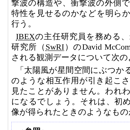
撃波の構造や、衝撃波の外側
特性を見せるのかなどを明ら
行う。
IBEX
の主任研究員を務める、
研究所（
SwRI
）のDavid Mc
される観測データについて次の
「太陽風が星間空間にぶつか
のような相互作用が引き起こ
見たことがありません。われ
になるでしょう。それは、初
像が得られたときのようなもの