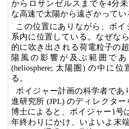
からロサンゼルスまでを4分
な高速で太陽から遠ざかってい
この位置にありながら、ボイ
系内に位置している。なぜな
的に吹き出される荷電粒子の
陽風の影響が及ぶ範囲であ
(heliosphere; 太陽圏) 
る。
ボイジャー計画の科学者であり
進研究所 (JPL) のディレクターを務
博士によると、ボイジャー1号は、
年終わりにかけ、いよいよ末端衝撃波面