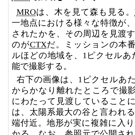
MRO
は、木を見て森も見る。
一地点における様々な特徴が
されたかを、その周辺を見渡
のが
CTX
だ。ミッションの本番
ルほどの地域を、1ピクセルあ
能で撮影する。
右下の画像は、1ピクセルあた
からかなり離れたところで撮
にわたって見渡していること
は、太陽系最大の谷と言われ
端付近。地形が実に複雑に入
かる。なお、参照元で公開さ