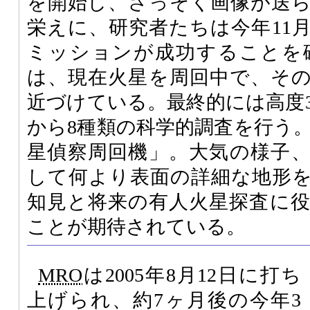
を開始し、さっそく画像が送
栄えに、研究者たちは今年11
ミッションが成功することを
は、現在火星を周回中で、そ
近づけている。最終的には高度3
から8種類の科学的調査を行う
星偵察周回機」。大気の様子
して何より表面の詳細な地形
知見と将来の有人火星探査に
ことが期待されている。
MRO
は2005年8月12日に打ち
上げられ、約7ヶ月後の今年3