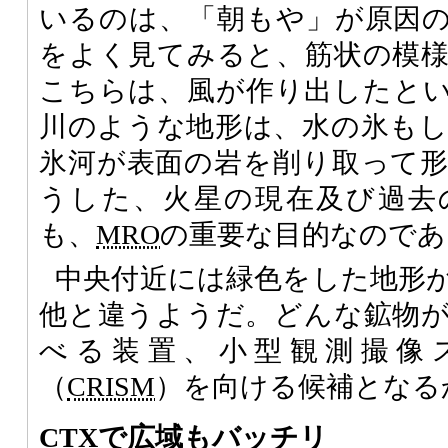
いるのは、「朝もや」が原因
をよく見てみると、筋状の模
こちらは、風が作り出したと
川のような地形は、水の氷も
氷河が表面の岩を削り取って
うした、火星の現在及び過去
も、
MRO
の重要な目的なのであ
中央付近には緑色をした地形
他と違うようだ。どんな鉱物
べる装置、小型観測撮像
（
CRISM
）を向ける候補となる
CTX
で広域もバッチリ