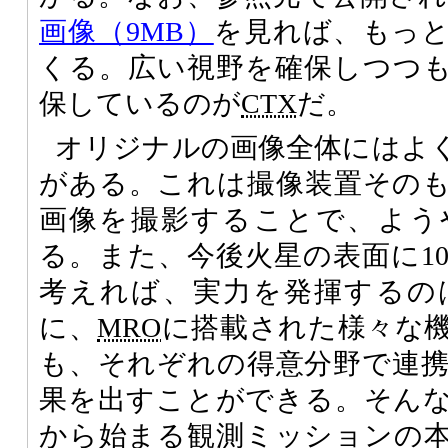
画像（9MB）
を見れば、もっ
くる。広い視野を確保しつつ
保しているのが
CTX
だ。
オリジナルの画像全体にはよ
がある。これは撮像装置その
画像を撮影することで、よう
る。また、今後火星の表面に1
考えれば、実力を発揮するの
に、
MRO
に搭載された様々な
も、それぞれの得意分野で連
果を出すことができる。そんな
から始まる観測ミッションの