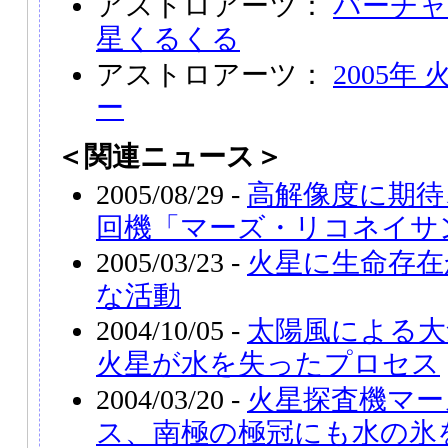
アストロアーツ：
バーチャ
星くるくる
アストロアーツ：
2005
ー
＜関連ニュース＞
2005/08/29 -
高解像度に期待
回機「マーズ・リコネイサ
2005/03/23 -
火星に生命存在
な活動
2004/10/05 -
太陽風による大
火星が水を失ったプロセス
2004/03/20 -
火星探査機マー
ス、南極の極冠にも水の氷