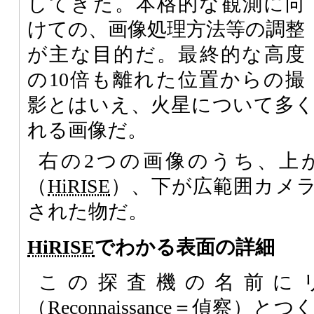
してきた。本格的な観測に向
けての、画像処理方法等の調整
が主な目的だ。最終的な高度
の10倍も離れた位置からの撮
影とはいえ、火星について多
れる画像だ。
右の2つの画像のうち、上
（
HiRISE
）、下が広範囲カメ
された物だ。
HiRISE
でわかる表面の詳細
この探査機の名前に
（Reconnaissance＝偵察）と