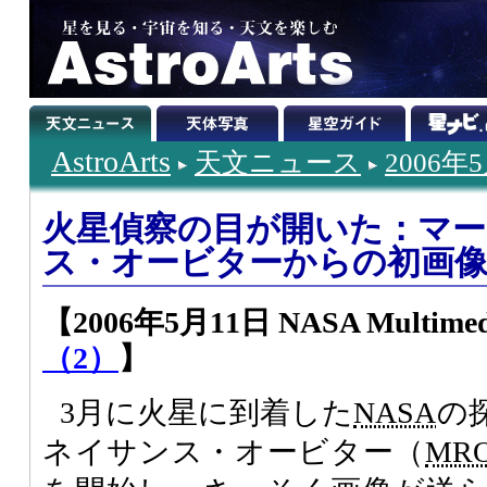
AstroArts
天文ニュース
2006年
火星偵察の目が開いた：マ
ス・オービターからの初画
【2006年5月11日 NASA Multimedi
（2）
】
3月に火星に到着した
NASA
の
ネイサンス・オービター（
MR