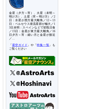
金星（夕方～宵）、火星（未明～
明け方）、土星（宵～明け方）／2
日：水星が西方最大離角／12～13
日：ペルセウス座流星群が極大／1
3日未明：スペインなどで皆既日食
／15日：金星が東方最大離角／16
日夕方～宵：細い月と金星が接近
／…
「
星空ガイド
」や「
特集一覧
」も
ご覧ください