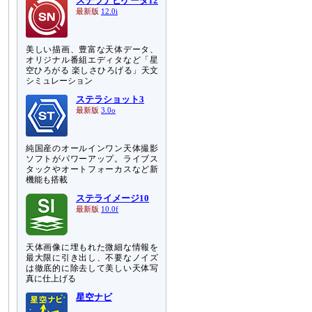
ステラナビゲータ12
最新版
12.0i
美しい描画、豊富な天体データ、
オリジナル番組エディタなど「星
空ひろがる 楽しさひろげる」天文
シミュレーション
ステラショット3
最新版
3.0o
純国産のオールインワン天体撮影
ソフトがパワーアップ。ライブス
タックやオートフォーカスなど新
機能も搭載
ステライメージ10
最新版
10.0f
天体画像に埋もれた微細な情報を
最大限に引き出し、不要なノイズ
は徹底的に除去して美しい天体写
真に仕上げる
星空ナビ
合