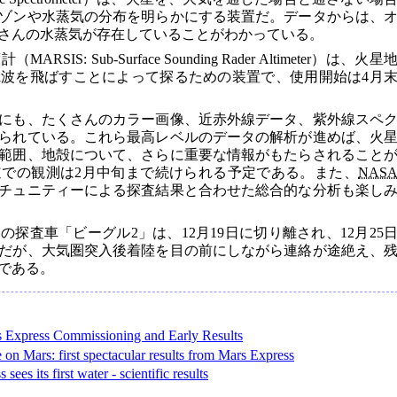
ゾンや水蒸気の分布を明らかにする装置だ。データからは、
さんの水蒸気が存在していることがわかっている。
S: Sub-Surface Sounding Rader Altimeter）は、火星
波を飛ばすことによって探るための装置で、使用開始は4月
にも、たくさんのカラー画像、近赤外線データ、紫外線スペ
られている。これら最高レベルのデータの解析が進めば、火
範囲、地殻について、さらに重要な情報がもたらされること
での観測は2月中旬まで続けられる予定である。また、
NAS
チュニティーによる探査結果と合わせた総合的な分析も楽し
探査車「ビーグル2」は、12月19日に切り離され、12月25
だが、大気圏突入後着陸を目の前にしながら連絡が途絶え、
である。
 Express Commissioning and Early Results
 on Mars: first spectacular results from Mars Express
sees its first water - scientific results