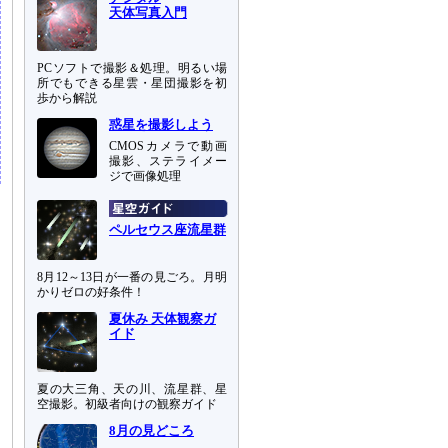
天体写真入門
PCソフトで撮影＆処理。明るい場
所でもできる星雲・星団撮影を初
歩から解説
惑星を撮影しよう
CMOSカメラで動画
撮影、ステライメー
ジで画像処理
ペルセウス座流星群
8月12～13日が一番の見ごろ。月明
かりゼロの好条件！
夏休み 天体観察ガ
イド
夏の大三角、天の川、流星群、星
空撮影。初級者向けの観察ガイド
8月の見どころ