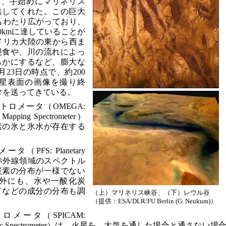
データは、手始めにマリネリス
供してくれた。この巨大
にもわたり広がっており、
0kmに達していることが
アメリカ大陸の東から西ま
侵食や、川の流れによっ
らかにするなど、膨大な
23日の時点で、約200
星表面の画像を撮り終
タを送ってきている。
ロメータ（OMEGA:
al Mapping Spectrometer）
素の氷と氷水が存在する
FS: Planetary
）は、特に赤外線領域のスペクトル
炭素の分布が一様でない
外にも、水や一酸化炭
ドなどの成分の分布も調
（上）マリネリス峡谷、（下）レウル谷
（提供：ESA/DLR/FU Berlin (G. Neukum)）
メータ（SPICAM:
d Atmospheric Spectrometer）は、火星を、大気を通した場合と通さない場