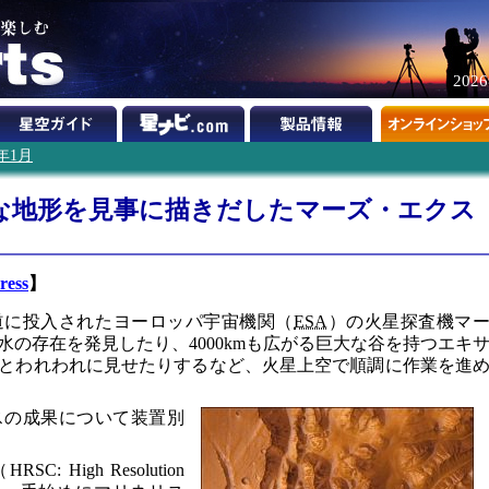
202
4年1月
な地形を見事に描きだしたマーズ・エクス
ress
】
軌道に投入されたヨーロッパ宇宙機関（
ESA
）の火星探査機マ
の存在を発見したり、4000kmも広がる巨大な谷を持つエキ
とわれわれに見せたりするなど、火星上空で順調に作業を進
スの成果について装置別
High Resolution