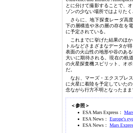
とに分けて撮影することで、オ
ゾンの少ない場所ではよりたく
さらに、地下探査レーダ高度計（MARSI
下の層構造や氷の層の存在を電
に予定されている。
これまでに挙げた結果のほか
トルなどさまざまなデータが得
表面の火山性の地形や谷のある
大いに期待される。現在の軌道
の火星探査機スピリット、オポ
だ。
なお、マーズ・エクスプレスの
に火星に着陸を予定していたの
念ながら行方不明となったまま
＜参照＞
ESA Mars Express：
Mars
ESA News：
Europe's eye
ESA News：
Mars Express 