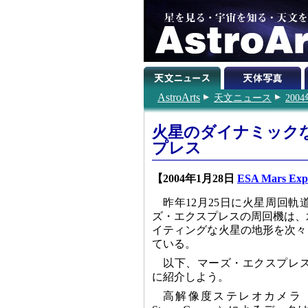
AstroArts
天文ニュース
200
火星のダイナミック
プレス
【2004年1月28日
ESA Mars Exp
昨年12月25日に火星周回
ズ・エクスプレスの周回機は、水
イティングな火星の地形を次々
ている。
以下、マーズ・エクスプレ
に紹介しよう。
高解像度ステレオカメラ（HRSC: 