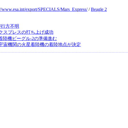
://www.esa.int/export/SPECIALS/Mars_Express/
/
Beagle 2
が行方不明
クスプレスの打ち上げ成功
星着陸機ビーグル-2の準備進む
宇宙機関の火星着陸機の着陸地点が決定