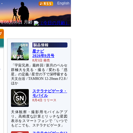
English
6年08月06日
月齢
星ナビ
2026年9月号
8月5日 発売
「宇宙兄弟」最終回 / 新月のペルセ
群極大を見る・撮る / 変わる「惑
星」の定義 / 星空の下で深呼吸する
天文台浴 / TAMRON 12-20mm F2.8 /
ほか
ー
ステラナビゲータ・
サ
モバイル
め
8月4日 リリース
天体観察・撮影用モバイルアプ
リ。高精度な計算とリッチな星図
表示をスマートフォンで「いつで
もどこでも、ステラナビゲータ」