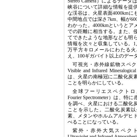
Stereo Camera）による
峡谷について詳細な情報を提
な渓谷は、火星表面4000km
中間地点では深さ7km、幅が60
わかった。4000kmというと
での距離に相当する。また、
てできたような地形なども明
情報を次々と収集している。1月
万平方キロメールにわたる火
え、100ギガバイト以上のデー
可視光・赤外線鉱物スペクト
Visible and Infrared Mineralogic
は、火星の南極冠に二酸化炭
ことを明らかにしている。
全球フーリエスペクトロメータ（P
Fourier Spectrometer
を調べ、火星における二酸化
ことを示した。二酸化炭素以
素、メタンやホルムアルデヒ
べることになっている。
紫外・赤外大気スペクトロ
Ultraviolet and Infrare