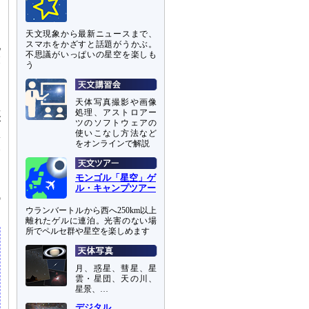
オ
天文現象から最新ニュースまで、
スマホをかざすと話題がうかぶ。
地
不思議がいっぱいの星空を楽しも
末
う
ク
天体写真撮影や画像
星
処理、アストロアー
が
ツのソフトウェアの
A
使いこなし方法など
をオンラインで解説
み
モンゴル「星空」ゲ
日
ル・キャンプツアー
残
ウランバートルから西へ250km以上
離れたゲルに連泊。光害のない場
所でペルセ群や星空を楽しめます
月、惑星、彗星、星
雲・星団、天の川、
星景、…
デジタル