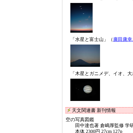
「水星と富士山」（
廣田康幸
「木星とガニメデ、イオ、大赤
天文関連書 新刊情報
空の写真図鑑
田中達也著 倉嶋厚監修 学
本体 2300円 27cm 127p