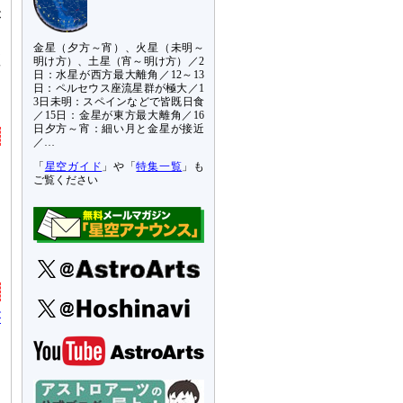
が
金星（夕方～宵）、火星（未明～
座
明け方）、土星（宵～明け方）／2
日：水星が西方最大離角／12～13
日：ペルセウス座流星群が極大／1
3日未明：スペインなどで皆既日食
／15日：金星が東方最大離角／16
日夕方～宵：細い月と金星が接近
／…
「
星空ガイド
」や「
特集一覧
」も
ご覧ください
が
ー