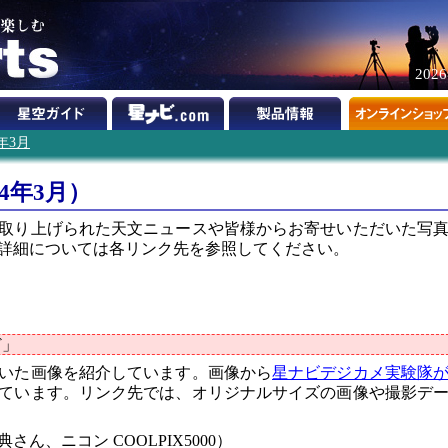
202
4年3月
4年3月）
取り上げられた天文ニュースや皆様からお寄せいただいた写
詳細については各リンク先を参照してください。
ど」
いた画像を紹介しています。画像から
星ナビデジカメ実験隊
ています。リンク先では、オリジナルサイズの画像や撮影デ
ん、ニコン COOLPIX5000）