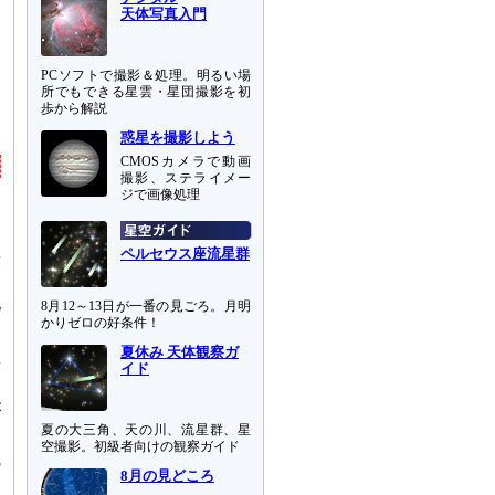
天体写真入門
PCソフトで撮影＆処理。明るい場
所でもできる星雲・星団撮影を初
歩から解説
惑星を撮影しよう
CMOSカメラで動画
撮影、ステライメー
ジで画像処理
あ
座
ペルセウス座流星群
北
8月12～13日が一番の見ごろ。月明
かりゼロの好条件！
夏休み 天体観察ガ
星
イド
が
夏の大三角、天の川、流星群、星
空撮影。初級者向けの観察ガイド
ρ
8月の見どころ