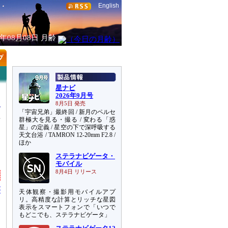
English
6年08月08日
月齢
星ナビ
2026年9月号
8月5日 発売
「宇宙兄弟」最終回 / 新月のペルセ
真
群極大を見る・撮る / 変わる「惑
星」の定義 / 星空の下で深呼吸する
天文台浴 / TAMRON 12-20mm F2.8 /
ほか
ステラナビゲータ・
モバイル
8月4日 リリース
が
天体観察・撮影用モバイルアプ
ー
リ。高精度な計算とリッチな星図
表示をスマートフォンで「いつで
もどこでも、ステラナビゲータ」