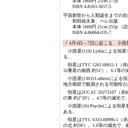
本体 1800円 21cm 271p
ISBN 4-8163-3657-5
宇宙創世から人類誕生までの
和田純夫著、ベレ出版
本体 1600円 21cm 255
ISBN 4-86064-035-7
4月4日～7日に起こる、小
小惑星(110) Lydiaに
る。
恒星はTYC 1261-00611-1（赤経
32番星の南西 約51'）。6.1
小惑星(1303) Luther
地方南部で観測される可能性が
恒星は2UCAC 20272107（赤経 1
の東 約2°20'）。4.5等の減光
小惑星(16) Psycheに
ある。
恒星はTYC 6333-00996-1（赤経
の北 約58'）。1.6等の減光で