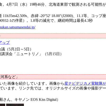
よる恒星食。4月7日（水）19時46分、北海道東部で観測される可能性
1h35m42.509s、赤緯 -20°52' 18.00"(J2000)、11.1等、コップ
92-00932-1の伴星）。1.8等の減光で、継続時間は最長4.3秒
chukan.satsumasendai.jp/
会
アップ
会議（5月2日～5日）
講演会「ニュートリノ」（5月15日）
銀河系など」
いた画像を紹介しています。画像から
星ナビデジカメ実験隊
ています。リンク先では、オリジナルサイズの画像や撮影デ
キヤノン EOS Kiss Digital）