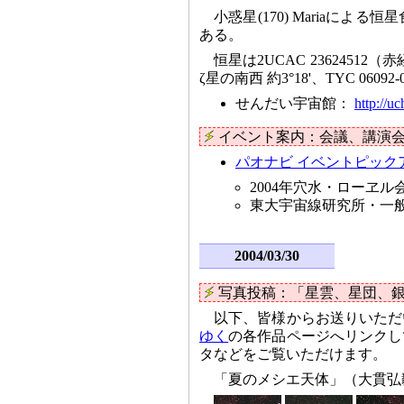
小惑星(170) Mariaに
ある。
恒星は2UCAC 23624512（赤経 1
ζ星の南西 約3°18'、TYC 060
せんだい宇宙館：
http://u
イベント案内：会議、講演
パオナビ イベントピック
2004年穴水・ローヱル
東大宇宙線研究所・一般
2004/03/30
写真投稿：「星雲、星団、
以下、皆様からお送りいただ
ゆく
の各作品ページへリンクし
タなどをご覧いただけます。
「夏のメシエ天体」（大貫弘毅さん、