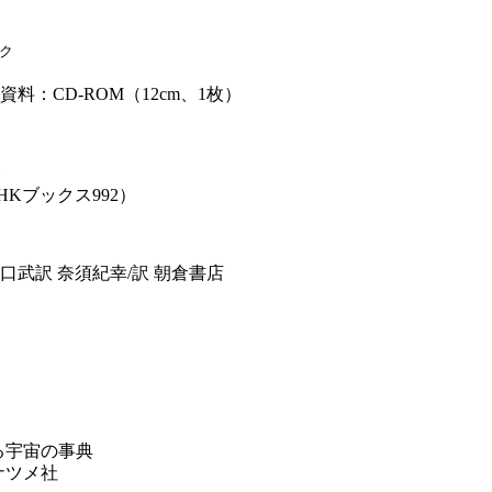
ク
 付属資料：CD-ROM（12cm、1枚）
会
 （NHKブックス992）
訳 関口武訳 奈須紀幸/訳 朝倉書店
る宇宙の事典
ナツメ社