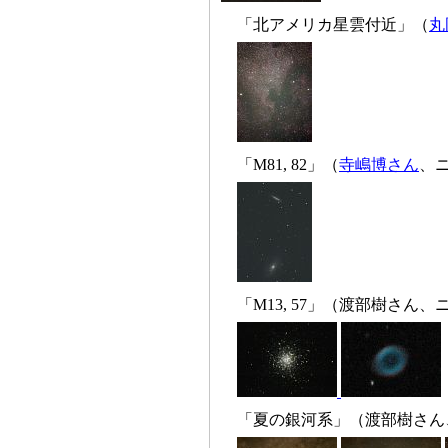
「北アメリカ星雲付近」（
丸
「M81, 82」（
寺嶋博さん
、ニ
「M13, 57」（渡部樹さん、ニ
「夏の銀河系」（渡部樹さん、