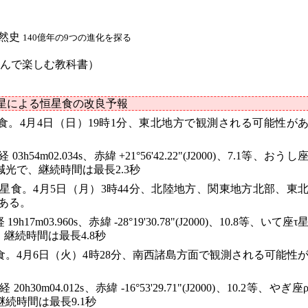
自然史
140億年の9つの進化を探る
p （読んで楽しむ教科書）
惑星による恒星食の改良予報
よる恒星食。4月4日（日）19時1分、東北地方で観測される可能性が
 03h54m02.034s、赤緯 +21°56'42.22"(J2000)、7.1等、おうし
等の減光で、継続時間は最長2.3秒
aによる恒星食。4月5日（月）3時44分、北陸地方、関東地方北部、東
ある。
9h17m03.960s、赤緯 -28°19'30.78"(J2000)、10.8等、いて座τ
で、継続時間は最長4.8秒
よる恒星食。4月6日（火）4時28分、南西諸島方面で観測される可能性
 20h30m04.012s、赤緯 -16°53'29.71"(J2000)、10.2等、やぎ座
、継続時間は最長9.1秒