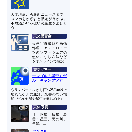
天文現象から最新ニュースまで、
スマホをかざすと話題がうかぶ。
不思議がいっぱいの星空を楽しも
う
天体写真撮影や画像
処理、アストロアー
ツのソフトウェアの
使いこなし方法など
をオンラインで解説
モンゴル「星空」ゲ
ル・キャンプツアー
ウランバートルから西へ250km以上
離れたゲルに連泊。光害のない場
所でペルセ群や星空を楽しめます
月、惑星、彗星、星
雲・星団、天の川、
星景、…
デジタル