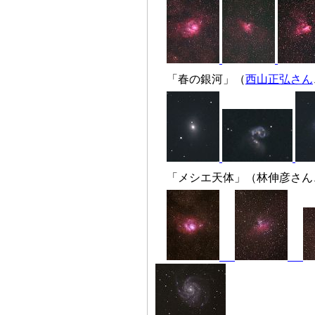
「春の銀河」（
西山正弘さん
「メシエ天体」（林伸彦さん、キヤノン