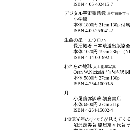
ISBN 4-05-402415-7
デジタル宇宙望遠鏡
星空冒険ブッ
小学館
本体 1800円 21cm 130p
ISBN 4-09-253041-2
生命の星・エウロパ
長沼毅著 日本放送出版協
本体 1020円 19cm 236p
ISBN 4-14-001992-1
われらの地球
人工衛星写真
Oran W.Nicks編 竹内均
本体 5800円 27cm 130p
ISBN 4-254-10003-5
月
小尾信弥訳著 朝倉書店
本体 6800円 27cm 211p
ISBN 4-254-15002-4
140億光年のすべてが見えてく
沼沢茂美著 脇屋奈々代著 