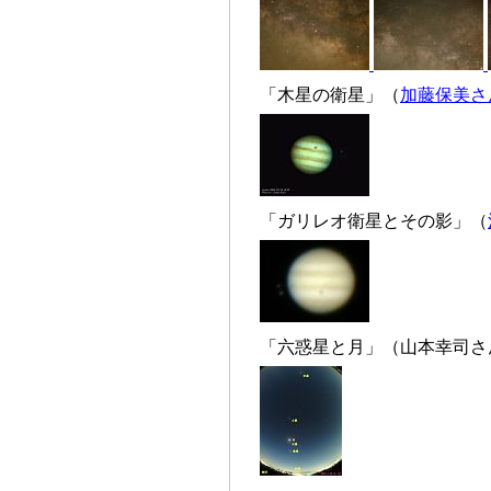
「木星の衛星」（
加藤保美さ
「ガリレオ衛星とその影」（
「六惑星と月」（山本幸司さん、富士