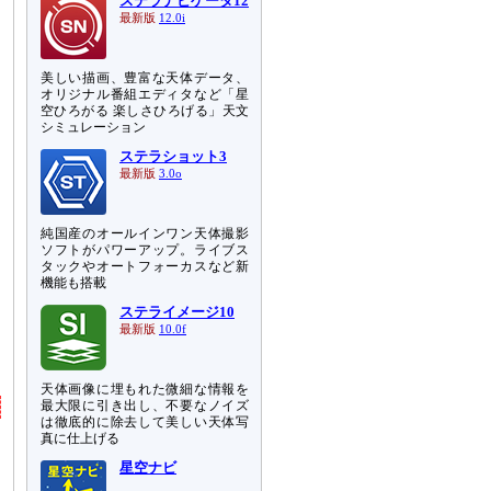
ステラナビゲータ12
最新版
12.0i
美しい描画、豊富な天体データ、
オリジナル番組エディタなど「星
空ひろがる 楽しさひろげる」天文
シミュレーション
ステラショット3
最新版
3.0o
純国産のオールインワン天体撮影
ソフトがパワーアップ。ライブス
タックやオートフォーカスなど新
機能も搭載
ステライメージ10
最新版
10.0f
天体画像に埋もれた微細な情報を
最大限に引き出し、不要なノイズ
は徹底的に除去して美しい天体写
真に仕上げる
星空ナビ