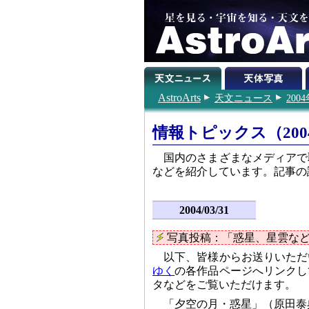
AstroArts
天文ニュース
200
情報トピックス（200
国内のさまざまなメディアで
などを紹介しています。記事の
2004/03/31
写真投稿：「惑星、星雲な
以下、皆様からお送りいただ
ゆく
の各作品ページへリンクし
タなどをご覧いただけます。
「夕空の月・惑星」（原田泰典さ