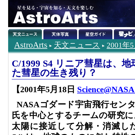
AstroArts
天文ニュース
2001年
C/1999 S4 リニア彗星は
た彗星の生き残り？
【2001年5月18日
Science@NASA (
NASAゴダード宇宙飛行センターの
氏を中心とするチームの研究によ
太陽に接近して分解・消滅したリニ