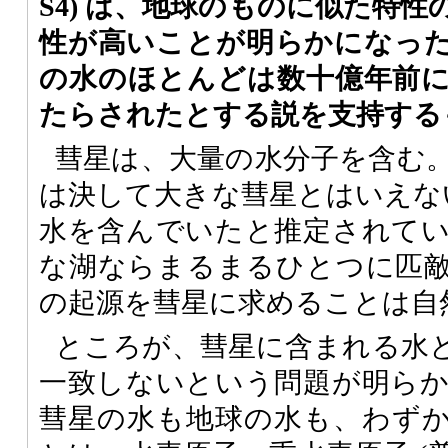
S4) は、地球のものに似た特
性が高いことが明らかになっ
の水のほとんどは数十億年前
たらされたとする説を支持する
彗星は、大量の水分子を含む
は決して大きな彗星とはいえない
水を含んでいたと推定されて
な湖ならまるまるひとつに匹
の起源を彗星に求めることは自
ところが、彗星に含まれる水
一致しないという問題が明ら
彗星の水も地球の水も、わず