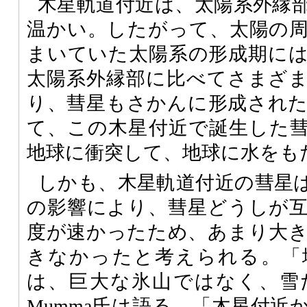
木星軌道付近は、太陽系外縁
温かい。したがって、太陽の
まいていた太陽系の形成期に
太陽系外縁部に比べてさまざ
り、彗星もさかんに形成され
て、この木星付近で誕生した
地球に衝突して、地球に水をも
しかも、木星軌道付近の彗星
の影響により、彗星どうしが
度が速かったため、あまり大
きなかったと考えられる。「
は、巨大な氷山ではなく、雪
Mumma氏は語る。「木星付近