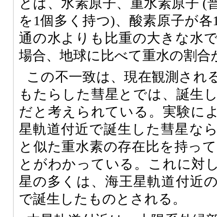
とは、水素原子、重水素原子 (
を1個多く持つ)、酸素原子が各
通の水よりも比重の大きな水
場合、地球に比べて重水の割合
この不一致は、現在観測され
もたらした彗星とでは、誕生
だと考えられている。実験に
星軌道付近で誕生した彗星な
と似た重水素の存在比を持っ
とがわかっている。これに対
星の多くは、海王星軌道付近
で誕生したものとされる。