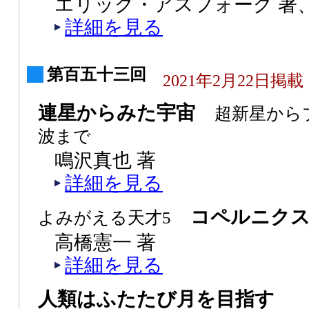
エリック・アスフォーグ 著、
詳細を見る
第百五十三回
2021年2月22日掲載
連星からみた宇宙
超新星から
波まで
鳴沢真也 著
詳細を見る
コペルニク
よみがえる天才5
高橋憲一 著
詳細を見る
人類はふたたび月を目指す