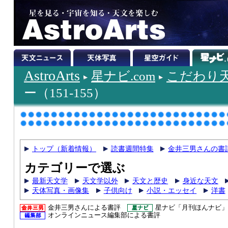
AstroArts
星ナビ.com
こだわり
ー（151-155）
トップ（新着情報）
読書週間特集
金井三男さんの書
カテゴリーで選ぶ
最新天文学
天文学以外
天文と歴史
身近な天文
天体写真・画像集
子供向け
小説・エッセイ
洋書
金井三男さんによる書評
星ナビ「月刊ほんナビ」
オンラインニュース編集部による書評