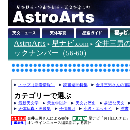
AstroArts
星ナビ.com
金井三男
ックナンバー（56-60）
トップ（新着情報）
読書週間特集
金井三男さんの書
カテゴリーで選ぶ
最新天文学
天文学以外
天文と歴史
身近な天文
天体写真・画像集
子供向け
小説・エッセイ
洋書
金井三男さんによる書評
星ナビ「月刊ほんナビ」
オンラインニュース編集部による書評