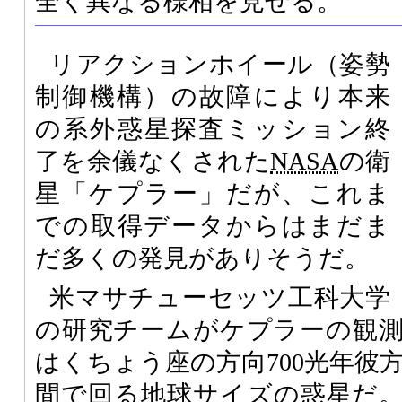
全く異なる様相を見せる。
リアクションホイール（姿勢
制御機構）の故障により本来
の系外惑星探査ミッション終
了を余儀なくされた
NASA
の衛
星「ケプラー」だが、これま
での取得データからはまだま
だ多くの発見がありそうだ。
米マサチューセッツ工科大学
の研究チームがケプラーの観
はくちょう座の方向700光年彼方
間で回る地球サイズの惑星だ