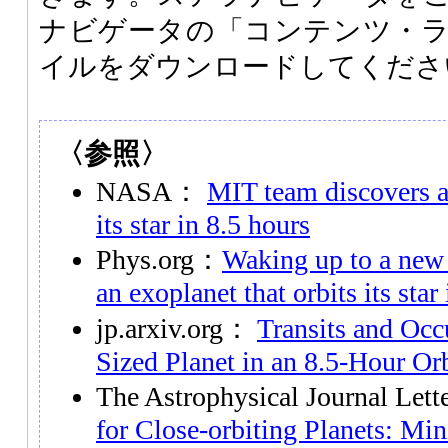
ナビゲータの「コンテンツ・
イルをダウンロードしてくださ
〈参照〉
NASA：
MIT team discovers an
its star in 8.5 hours
Phys.org：
Waking up to a new 
an exoplanet that orbits its star
jp.arxiv.org：
Transits and Occu
Sized Planet in an 8.5-Hour Or
The Astrophysical Journal Let
for Close-orbiting Planets: Mi