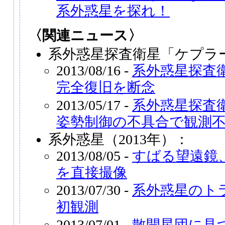
系外惑星を探れ！
〈関連ニュース〉
系外惑星探査衛星「ケプラ
2013/08/16 -
系外惑星探査
完全復旧を断念
2013/05/17 -
系外惑星探査
姿勢制御の不具合で観測
系外惑星（2013年）：
2013/08/05 -
すばる望遠鏡
を直接撮像
2013/07/30 -
系外惑星のト
初観測
2013/07/01 -
散開星団に見