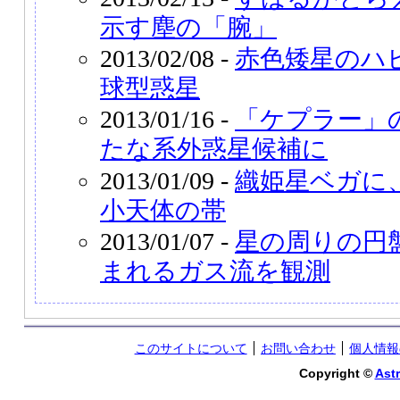
示す塵の「腕」
2013/02/08 -
赤色矮星のハ
球型惑星
2013/01/16 -
「ケプラー」の
たな系外惑星候補に
2013/01/09 -
織姫星ベガに
小天体の帯
2013/01/07 -
星の周りの円
まれるガス流を観測
このサイトについて
お問い合わせ
個人情報
Copyright ©
Astr