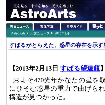
AstroArts
天文ニュース
2013年2月
すばるがとらえた、惑星の存在を示す
【2013年2月13日
すばる望遠鏡
およそ470光年かなたの星を
にひそむ惑星の重力で曲げら
構造が見つかった。