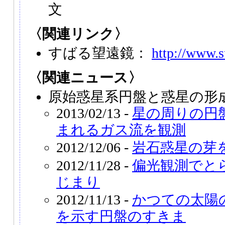
文
〈関連リンク〉
すばる望遠鏡：
http://www.s
〈関連ニュース〉
原始惑星系円盤と惑星の形
2013/02/13 -
星の周りの円
まれるガス流を観測
2012/12/06 -
岩石惑星の芽
2012/11/28 -
偏光観測でと
じまり
2012/11/13 -
かつての太陽
を示す円盤のすきま