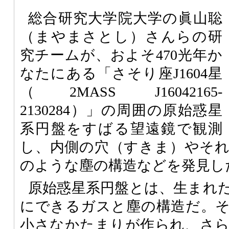
総合研究大学院大学の眞山聡
（まやまさとし）さんらの研
究チームが、およそ470光年か
なたにある「さそり座J1604星
（2MASS J16042165-
2130284）」の周囲の原始惑星
系円盤をすばる望遠鏡で観測
し、内側の穴（すきま）やそ
のような塵の構造などを発見し
原始惑星系円盤とは、生まれ
にできるガスと塵の構造だ。
小さなかたまりが作られ、さ